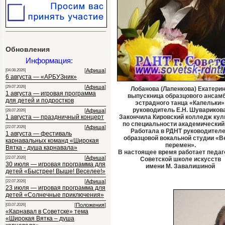
Обновления
Информация:
[
Афиша
]
[04.08.2026]
6 августа — «АРБУЗник»
[
Афиша
]
[29.07.2026]
Лобанова (Лапенкова) Екатерин
1 августа — игровая программа
выпускница образцового ансам
для детей и подростков
эстрадного танца «Капельки»
руководитель Е.Н. Шуварикова
[
Афиша
]
[28.07.2026]
1 августа — праздничный концерт
Закончила Кировский колледж кул
по специальности академический 
[
Афиша
]
[22.07.2026]
Работала в РДНТ руководител
1 августа — фестиваль
образцовой вокальной студии «В
карнавальных команд «Широкая
перемен».
Вятка - душа карнавала»
В настоящее время работает педаг
[
Афиша
]
[22.07.2026]
Советской школе искусств
30 июля — игровая программа для
имени М. Завалишиной
детей «Быстрее! Выше! Веселее!»
[
Афиша
]
[22.07.2026]
23 июля — игровая программа для
детей «Солнечные приключения»
[
Положения
]
[03.07.2026]
«Карнавал в Советске» тема
«Широкая Вятка – душа