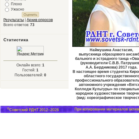
Плохо
Ужасно
Результаты
|
Архив опросов
Всего ответов:
73
Статистика
Наймушина Анастасия,
выпускница образцового ансам
бального и эстрадного танца «Ов
(руководители С.В.В.
Патрушев
Онлайн всего:
1
А.А.
Бердникова) 2017 года.
Гостей:
1
В настоящее время студентка Киро
Пользователей:
0
областного государственног
профессионального образовател
автономного учреждения «Вятс
Колледж Культуры» по специальн
народное художественное творче
(вид: хореографическое творчест
©
При копировании материалов активн
Советский РДНТ 2012–2026