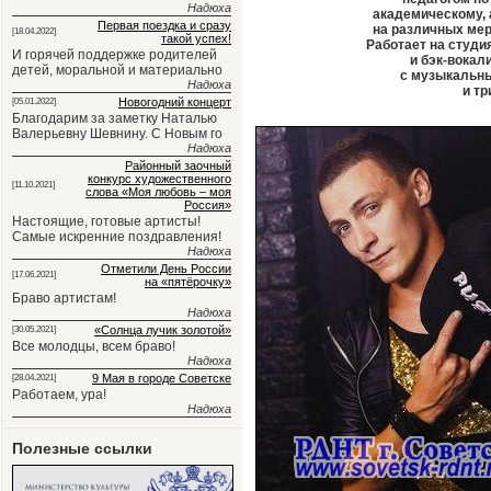
Надюха
академическому, 
Первая поездка и сразу
на различных мер
[18.04.2022]
такой успех!
Работает на студи
И горячей поддержке родителей
и бэк-вокал
детей, моральной и материально
с музыкальн
Надюха
и тр
Новогодний концерт
[05.01.2022]
Благодарим за заметку Наталью
Валерьевну Шевнину. С Новым го
Надюха
Районный заочный
конкурс художественного
[11.10.2021]
слова «Моя любовь – моя
Россия»
Настоящие, готовые артисты!
Самые искренние поздравления!
Надюха
Отметили День России
[17.06.2021]
на «пятёрочку»
Браво артистам!
Надюха
«Солнца лучик золотой»
[30.05.2021]
Все молодцы, всем браво!
Надюха
9 Мая в городе Советске
[28.04.2021]
Работаем, ура!
Надюха
Полезные ссылки