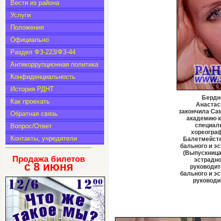
Вести из района
Услуги
Положения
Официально
Раздел ФЗ-223/ФЗ-44
Антикоррупционная политика
Конфиденциальность
История РДНТ
Бердн
Как проехать
Анастас
закончила Са
Обратная связь
академию к
специал
Вопрос/Ответ
хореограф
Контакты, учредители
Балетмейсте
бального и э
(Выпускница
Продажа билетов
эстрадно
с 8
июня
руководит
бального и э
руководи