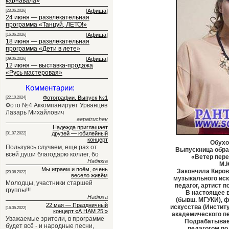
карнавала»
[
Афиша
]
[23.06.2026]
24 июня — развлекательная
программа «Танцуй, ЛЕТО!»
[
Афиша
]
[16.06.2026]
18 июня — развлекательная
программа «Дети в лете»
[
Афиша
]
[09.06.2026]
12 июня — выставка-продажа
«Русь мастеровая»
Комментарии:
Фотографии. Выпуск №1
[22.10.2024]
Фото №4 Аккомпанирует Урванцев
Лазарь Михайлович
aepatruchev
Надежда приглашает
друзей — юбилейный
[01.07.2022]
концерт
Обухо
Пользуясь случаем, еще раз от
Выпускница обра
всей души благодарю коллег, бо
«Ветер пере
Надюха
М.
Мы играем и поём, очень
Закончила Киров
[23.06.2022]
весело живём
музыкального иск
Молодцы, участники старшей
педагог, артист 
группы!!!
В настоящее 
Надюха
(бывш. МГУКИ), 
22 мая — Праздничный
искусства (Инстит
[16.05.2022]
концерт «А НАМ 25!»
академического пе
Уважаемые зрители, в программе
Подрабатывае
будет всё - и народные песни,
педагогом по