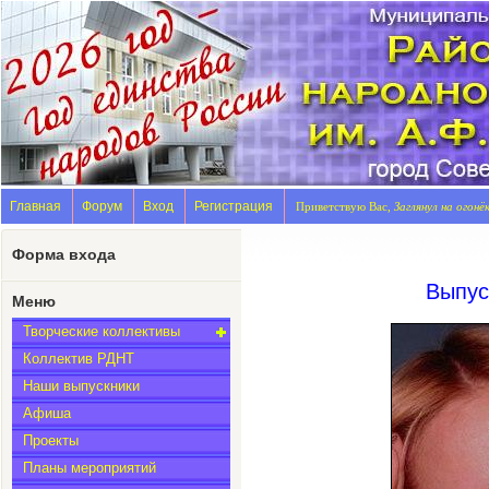
Главная
Форум
Вход
Регистрация
Приветствую Вас,
Заглянул на огонё
Форма входа
Выпус
Меню
Творческие коллективы
Коллектив РДНТ
Наши выпускники
Афиша
Проекты
Планы мероприятий