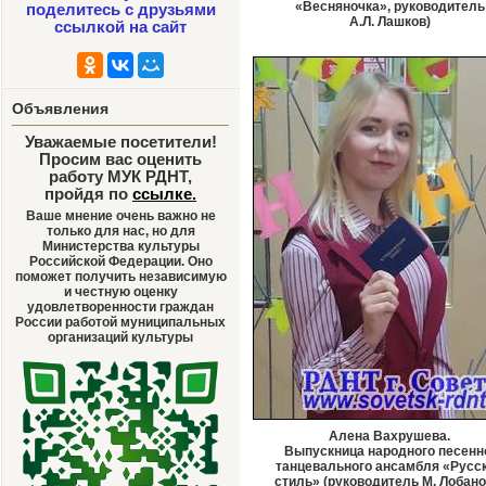
«Весняночка», руководитель
поделитесь с друзьями
А.Л. Лашков)
ссылкой на сайт
Объявления
Уважаемые посетители!
Просим вас оценить
работу МУК РДНТ,
пройдя по
ссылке
.
Ваше мнение очень важно не
только для нас, но для
Министерства культуры
Российской Федерации. Оно
поможет получить независимую
и честную оценку
удовлетворенности граждан
России работой муниципальных
организаций культуры
Алена Вахрушева.
Выпускница народного песенн
танцевального ансамбля «Русс
стиль» (руководитель М.
Лобано