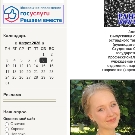
Зло
Календарь
Выпускница о
эстрадного та
«
Август 2026
»
(руководите
ПН
ВТ
СР
ЧТ
ПТ
СБ
ВС
Студентка: 
государст
1
2
профессионал
3
4
5
6
7
8
9
учреждение 
отделение: на
10
11
12
13
14
15
16
творчество (хоре
17
18
19
20
21
22
23
24
25
26
27
28
29
30
31
Реклама
Наш опрос
Оцените мой сайт
Отлично
Хорошо
Неплохо