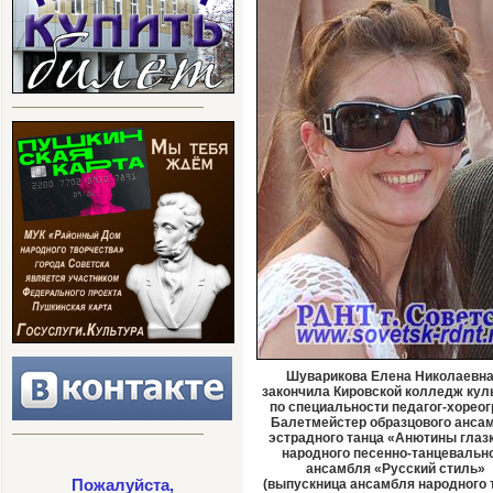
Шуварикова Елена Николаевна
закончила Кировской колледж кул
по специальности педагог-хореог
Балетмейстер образцового анса
эстрадного танца «Анютины глазк
народного песенно-танцевальн
ансамбля «Русский стиль»
(выпускница ансамбля народного 
Пожалуйста,