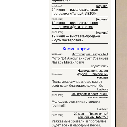
карнавала»
[
Афиша
]
[23.06.2026]
24 июня — развлекательная
программа «Танцуй, ЛЕТО!»
[
Афиша
]
[16.06.2026]
18 июня — развлекательная
программа «Дети в лете»
[
Афиша
]
[09.06.2026]
12 июня — выставка-продажа
«Русь мастеровая»
Комментарии:
Фотографии. Выпуск №1
[22.10.2024]
Фото №4 Аккомпанирует Урванцев
Лазарь Михайлович
aepatruchev
Надежда приглашает
друзей — юбилейный
[01.07.2022]
концерт
Пользуясь случаем, еще раз от
всей души благодарю коллег, бо
Надюха
Мы играем и поём, очень
[23.06.2022]
весело живём
Молодцы, участники старшей
группы!!!
Надюха
22 мая — Праздничный
[16.05.2022]
концерт «А НАМ 25!»
Уважаемые зрители, в программе
будет всё - и народные песни,