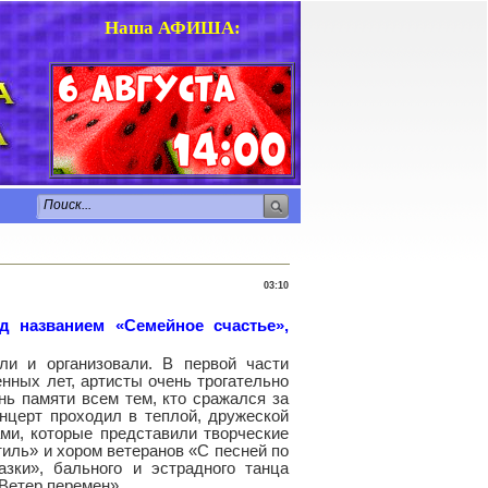
Наша АФИША
:
03:10
 названием «Семейное счастье»,
ли и организовали. В первой части
нных лет, артисты очень трогательно
нь памяти всем тем, кто сражался за
нцерт проходил в теплой, дружеской
ми, которые представили творческие
иль» и хором ветеранов «С песней по
зки», бального и эстрадного танца
Ветер перемен».