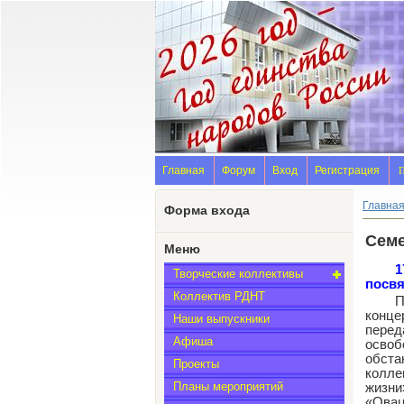
Главная
Форум
Вход
Регистрация
П
Главна
Форма входа
Семе
Меню
1
Творческие коллективы
посв
Коллектив РДНТ
П
конце
Наши выпускники
перед
Афиша
освоб
обста
Проекты
колле
Планы мероприятий
жизни
«Овац