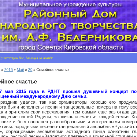
риветствую Вас,
Заглянул на огонёк
я
»
2015
»
Май
»
20
» Семейное счастье
йное счастье
7 мая 2015
года
в РДНТ прошел душевный концерт под
ященный международному Дню семьи.
раздник удался, так как организаторы хорошо его продума
рта были исполнены песни и танцевальные номера на тему вое
али зрителям свои переживания, тем самым еще раз отдав да
ождение нашей Родины, за жизнь и счастье каждой семьи. Ко
новке и был наполнен разнообразными и интересными номера
ктивы: народными песенно-танцевальный ансамбль «Русский ст
», образцовыми ансамблями эстрадного танца «Анютины гла
ия», русской песни «Заплетися плетень» и вокальной студией «