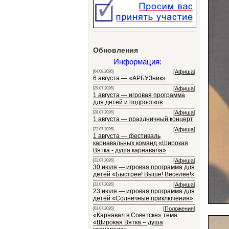
Обновления
Информация:
[
Афиша
]
[04.08.2026]
6 августа — «АРБУЗник»
[
Афиша
]
[29.07.2026]
1 августа — игровая программа
для детей и подростков
[
Афиша
]
[28.07.2026]
1 августа — праздничный концерт
[
Афиша
]
[22.07.2026]
1 августа — фестиваль
карнавальных команд «Широкая
Вятка - душа карнавала»
[
Афиша
]
[22.07.2026]
30 июля — игровая программа для
детей «Быстрее! Выше! Веселее!»
[
Афиша
]
[22.07.2026]
23 июля — игровая программа для
детей «Солнечные приключения»
[
Положения
]
[03.07.2026]
«Карнавал в Советске» тема
«Широкая Вятка – душа