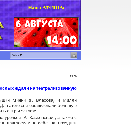
Наша АФИША
:
23:00
зрослых ждали на театрализованную
ышки Минни (Г. Власова) и Милли
 Для этого они организовали большую
ных игр и эстафет.
гурочкой (А. Касьяновой), а также с
с» пригласили к себе на праздник