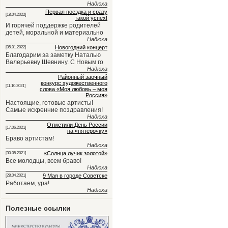
Надюха
Первая поездка и сразу
[18.04.2022]
такой успех!
И горячей поддержке родителей
детей, моральной и материально
Надюха
Новогодний концерт
[05.01.2022]
Благодарим за заметку Наталью
Валерьевну Шевнину. С Новым го
Надюха
Районный заочный
конкурс художественного
[11.10.2021]
слова «Моя любовь – моя
Россия»
Настоящие, готовые артисты!
Самые искренние поздравления!
Надюха
Отметили День России
[17.06.2021]
на «пятёрочку»
Браво артистам!
Надюха
«Солнца лучик золотой»
[30.05.2021]
Все молодцы, всем браво!
Надюха
9 Мая в городе Советске
[28.04.2021]
Работаем, ура!
Надюха
Полезные ссылки