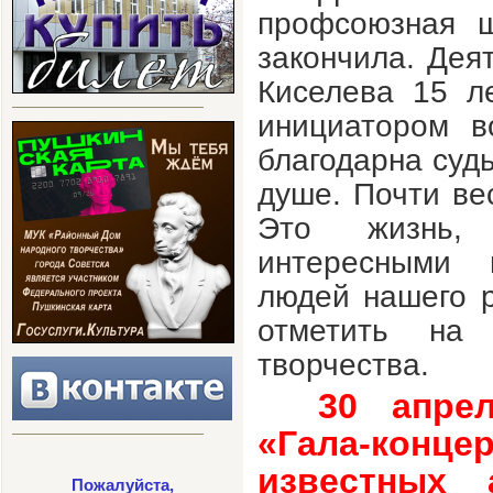
профсоюзная ш
закончила. Деят
Киселева 15
л
инициатором в
благодарна судь
душе. Почти вес
Это жизнь, 
интересными 
людей нашего 
отметить на
творчества.
30 апре
«Гала-конце
известных 
Пожалуйста,