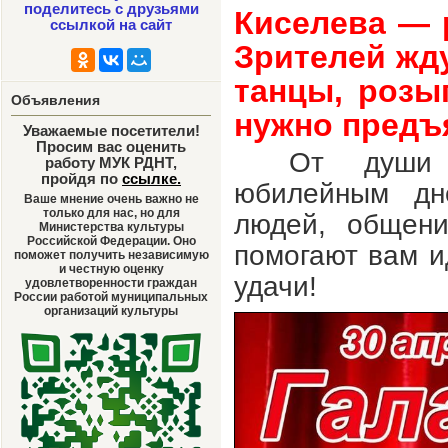
поделитесь с друзьями
Киселева — 
ссылкой на сайт
Зрителей жд
танцы, розы
Объявления
нужно предъ
Уважаемые посетители!
Просим вас оценить
От души 
работу МУК РДНТ,
пройдя по
ссылке
.
юбилейным дн
Ваше мнение очень важно не
только для нас, но для
людей, общен
Министерства культуры
Российской Федерации. Оно
помогают вам и
поможет получить независимую
и честную оценку
удачи!
удовлетворенности граждан
России работой муниципальных
организаций культуры