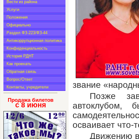
Вести из района
Услуги
Положения
Официально
Раздел ФЗ-223/ФЗ-44
Антикоррупционная политика
Конфиденциальность
История РДНТ
Как проехать
Обратная связь
Вопрос/Ответ
звание «народн
Контакты, учредители
Позже за
Продажа билетов
с 8
июня
автоклубом, 
самодеятель
осваивает что-т
Движению в