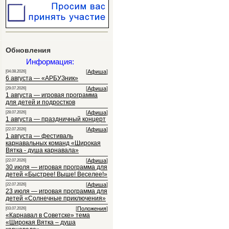
Обновления
Информация:
[
Афиша
]
[04.08.2026]
6 августа — «АРБУЗник»
[
Афиша
]
[29.07.2026]
1 августа — игровая программа
для детей и подростков
[
Афиша
]
[28.07.2026]
1 августа — праздничный концерт
[
Афиша
]
[22.07.2026]
1 августа — фестиваль
карнавальных команд «Широкая
Вятка - душа карнавала»
[
Афиша
]
[22.07.2026]
30 июля — игровая программа для
детей «Быстрее! Выше! Веселее!»
[
Афиша
]
[22.07.2026]
23 июля — игровая программа для
детей «Солнечные приключения»
[
Положения
]
[03.07.2026]
«Карнавал в Советске» тема
«Широкая Вятка – душа