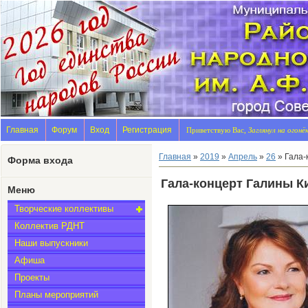
Главная
Форум
Вход
Регистрация
Приветствую Вас,
Заглянул на огонё
Главная
»
2019
»
Апрель
»
26
» Гала-
Форма входа
Гала-концерт Галины К
Меню
Творческие коллективы
Коллектив РДНТ
Наши выпускники
Афиша
Проекты
Планы мероприятий