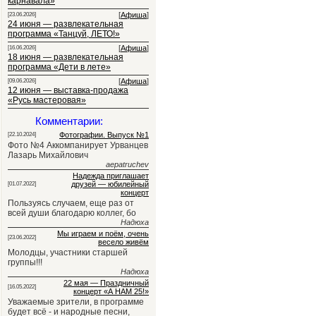
карнавала»
[
Афиша
]
[23.06.2026]
24 июня — развлекательная
программа «Танцуй, ЛЕТО!»
[
Афиша
]
[16.06.2026]
18 июня — развлекательная
программа «Дети в лете»
[
Афиша
]
[09.06.2026]
12 июня — выставка-продажа
«Русь мастеровая»
Комментарии:
Фотографии. Выпуск №1
[22.10.2024]
Фото №4 Аккомпанирует Урванцев
Лазарь Михайлович
aepatruchev
Надежда приглашает
друзей — юбилейный
[01.07.2022]
концерт
Пользуясь случаем, еще раз от
всей души благодарю коллег, бо
Надюха
Мы играем и поём, очень
[23.06.2022]
весело живём
Молодцы, участники старшей
группы!!!
Надюха
22 мая — Праздничный
[16.05.2022]
концерт «А НАМ 25!»
Уважаемые зрители, в программе
будет всё - и народные песни,