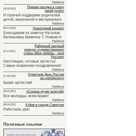
Надюха
Первая поездка и сразу
[18.04.2022]
такой успех!
И горячей поддержке родителей
детей, моральной и материально
Надюха
Новогодний концерт
[05.01.2022]
Благодарим за заметку Наталью
Валерьевну Шевнину. С Новым го
Надюха
Районный заочный
конкурс художественного
[11.10.2021]
слова «Моя любовь – моя
Россия»
Настоящие, готовые артисты!
Самые искренние поздравления!
Надюха
Отметили День России
[17.06.2021]
на «пятёрочку»
Браво артистам!
Надюха
«Солнца лучик золотой»
[30.05.2021]
Все молодцы, всем браво!
Надюха
9 Мая в городе Советске
[28.04.2021]
Работаем, ура!
Надюха
Полезные ссылки