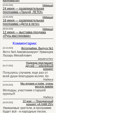
карнавала»
[
Афиша
]
[23.06.2026]
24 июня — развлекательная
программа «Танцуй, ЛЕТО!»
[
Афиша
]
[16.06.2026]
18 июня — развлекательная
программа «Дети в лете»
[
Афиша
]
[09.06.2026]
12 июня — выставка-продажа
«Русь мастеровая»
Комментарии:
Фотографии. Выпуск №1
[22.10.2024]
Фото №4 Аккомпанирует Урванцев
Лазарь Михайлович
aepatruchev
Надежда приглашает
друзей — юбилейный
[01.07.2022]
концерт
Пользуясь случаем, еще раз от
всей души благодарю коллег, бо
Надюха
Мы играем и поём, очень
[23.06.2022]
весело живём
Молодцы, участники старшей
группы!!!
Надюха
22 мая — Праздничный
[16.05.2022]
концерт «А НАМ 25!»
Уважаемые зрители, в программе
будет всё - и народные песни,