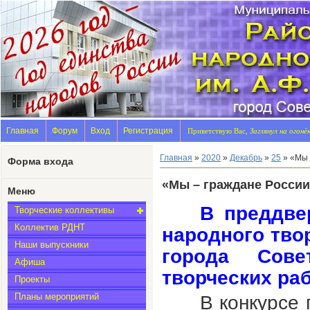
Главная
Форум
Вход
Регистрация
Приветствую Вас,
Заглянул на огонё
Главная
»
2020
»
Декабрь
»
25
» «Мы 
Форма входа
«Мы – граждане России
Меню
В преддве
Творческие коллективы
Коллектив РДНТ
народного тво
Наши выпускники
города Сове
Афиша
творческих раб
Проекты
Планы мероприятий
В конкурсе 