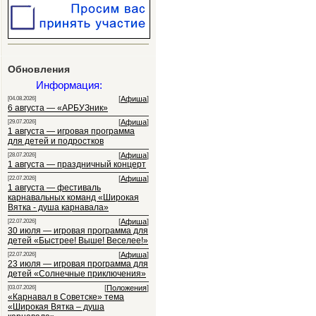
Обновления
Информация:
[
Афиша
]
[04.08.2026]
6 августа — «АРБУЗник»
[
Афиша
]
[29.07.2026]
1 августа — игровая программа
для детей и подростков
[
Афиша
]
[28.07.2026]
1 августа — праздничный концерт
[
Афиша
]
[22.07.2026]
1 августа — фестиваль
карнавальных команд «Широкая
Вятка - душа карнавала»
[
Афиша
]
[22.07.2026]
30 июля — игровая программа для
детей «Быстрее! Выше! Веселее!»
[
Афиша
]
[22.07.2026]
23 июля — игровая программа для
детей «Солнечные приключения»
[
Положения
]
[03.07.2026]
«Карнавал в Советске» тема
«Широкая Вятка – душа