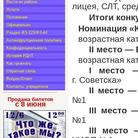
Вести из района
лицея, СЛТ, сре
Услуги
Итоги конк
Положения
Официально
Номинация «К
Раздел ФЗ-223/ФЗ-44
возрастная ка
Антикоррупционная политика
II
место — 
Конфиденциальность
История РДНТ
возрастная ка
Как проехать
I
место
Обратная связь
г.
Советска»
Вопрос/Ответ
Контакты, учредители
II
место
—
№1
Продажа билетов
с 8
июня
III
место
№1
III
место