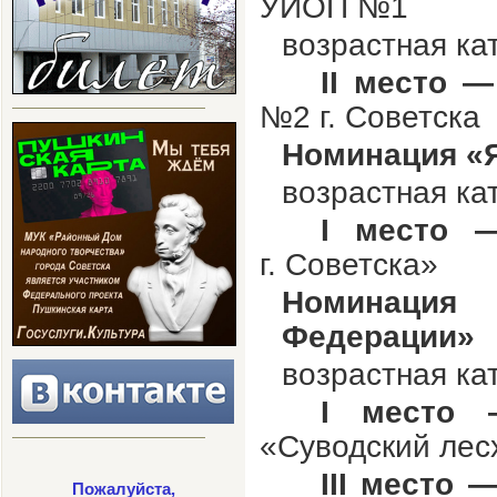
УИОП №1
возрастная ка
II
место
—
№2 г.
Советска
Номинация «Я
возрастная ка
I
место
г.
Советска»
Номинация
Федерации»
возрастная ка
I
место
«Суводский лес
III
место
Пожалуйста,