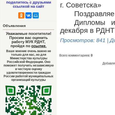
поделитесь с друзьями
г.
Советска»
ссылкой на сайт
Поздравляе
Дипломы и
Объявления
декабря в РДНТ
Уважаемые посетители!
Просим вас оценить
Просмотров
: 841 |
Д
работу МУК РДНТ,
пройдя по
ссылке
.
Ваше мнение очень важно не
только для нас, но для
Всего комментариев
:
0
Министерства культуры
Российской Федерации. Оно
Добавля
поможет получить независимую
и честную оценку
удовлетворенности граждан
России работой муниципальных
организаций культуры