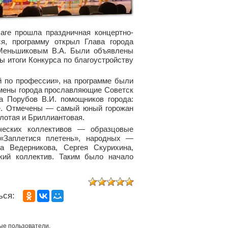
аге прошла праздничная концертно-
ся, программу открыл Глава города
 Меньшиковым
В.А. Были объявлены
ы итоги Конкурса по благоустройству
й по профессии», на программе были
смены города прославляющие Советск
да Порубов
В.И. помощников города:
те. Отмечены — самый юный горожан
лотая и Бриллиантовая.
ческих коллективов — образцовые
«Заплетися плетень», народных —
а Ведерникова, Сергея Скурихина,
кий коллектив. Таким было начало
ься:
ые пользователи.