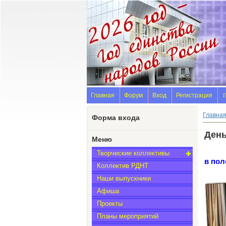
Главная
Форум
Вход
Регистрация
П
Главна
Форма входа
День
Меню
Творческие коллективы
в пол
Коллектив РДНТ
Наши выпускники
Афиша
Проекты
Планы мероприятий