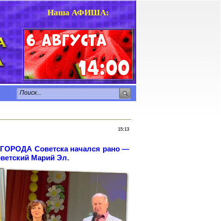
Наша АФИША
:
15:13
 ГОРОДА Советска начался рано —
ветский Марий
Эл.