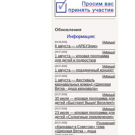
Обновления
Информация:
[
Афиша
]
[04.08.2026]
6 августа — «АРБУЗник»
[
Афиша
]
[29.07.2026]
1 августа — игровая программа
для детей и подростков
[
Афиша
]
[28.07.2026]
1 августа — праздничный концерт
[
Афиша
]
[22.07.2026]
1 августа — фестиваль
карнавальных команд «Широкая
Вятка - душа карнавала»
[
Афиша
]
[22.07.2026]
30 июля — игровая программа для
детей «Быстрее! Выше! Веселее!»
[
Афиша
]
[22.07.2026]
23 июля — игровая программа для
детей «Солнечные приключения»
[
Положения
]
[03.07.2026]
«Карнавал в Советске» тема
«Широкая Вятка – душа