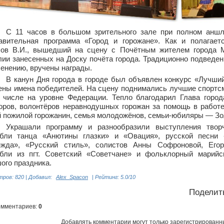
С 11
часов в большом зрительного зале при полном аншл
авительная программа «Город и горожане». Как и полагает
ов
В.И., вышедший на сцену с Почётным жителем города
ии занесенных на Доску почёта города. Традиционно подведен
ленению, вручены награды.
В канун Дня города в городе был объявлен конкурс «Лучши
ены имена победителей. На сцену поднимались лучшие спорт
 числе на уровне Федерации. Тепло благодарил Глава горо
оров, волонтёров неравнодушных горожан за помощь в рабо
 пожилой горожанин, семья молодожёнов, семьи-юбиляры — Зо
Украшали программу и разнообразили выступления твор
бли танца «Анютины глазки» и «Овация», русской песни 
жда», «Русский стиль», солистов Анны Софроновой, Егор
бли из пгт.
Советский «Советчане» и фольклорный марийс
ого праздника.
тров
: 820 |
Добавил
:
Alex_Spacon
|
Рейтинг
:
5.0
/
10
Поделит
омментариев
:
0
Добавлять комментарии могут только зарегистрированн