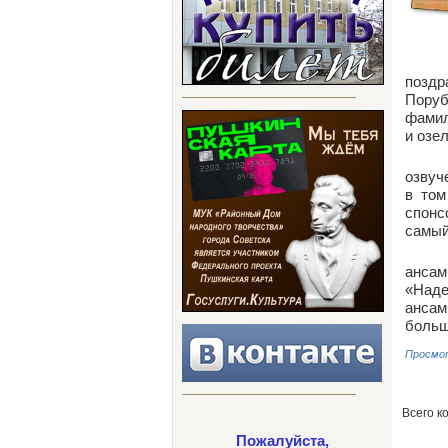
поздр
Поруб
фамил
и озе
озвуч
в том
спонс
самый
ансам
«Наде
ансам
больш
Просмо
Всего к
Пожалуйста,