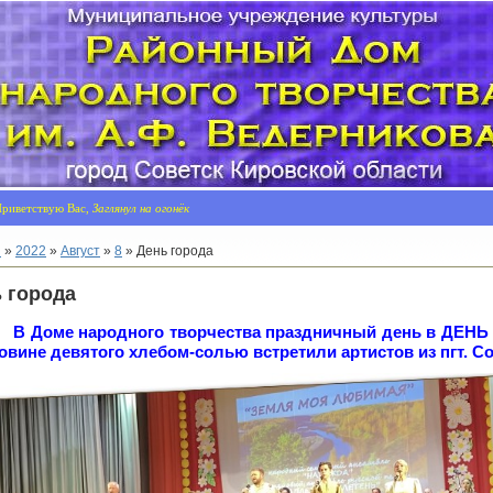
риветствую Вас,
Заглянул на огонёк
я
»
2022
»
Август
»
8
» День города
 города
В Доме народного творчества праздничный день в ДЕНЬ
овине девятого хлебом-солью встретили артистов из пгт.
Со