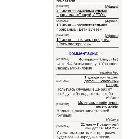
карнавала»
[
Афиша
]
[23.06.2026]
24 июня — развлекательная
программа «Танцуй, ЛЕТО!»
[
Афиша
]
[16.06.2026]
18 июня — развлекательная
программа «Дети в лете»
[
Афиша
]
[09.06.2026]
12 июня — выставка-продажа
«Русь мастеровая»
Комментарии:
Фотографии. Выпуск №1
[22.10.2024]
Фото №4 Аккомпанирует Урванцев
Лазарь Михайлович
aepatruchev
Надежда приглашает
друзей — юбилейный
[01.07.2022]
концерт
Пользуясь случаем, еще раз от
всей души благодарю коллег, бо
Надюха
Мы играем и поём, очень
[23.06.2022]
весело живём
Молодцы, участники старшей
группы!!!
Надюха
22 мая — Праздничный
[16.05.2022]
концерт «А НАМ 25!»
Уважаемые зрители, в программе
будет всё - и народные песни,