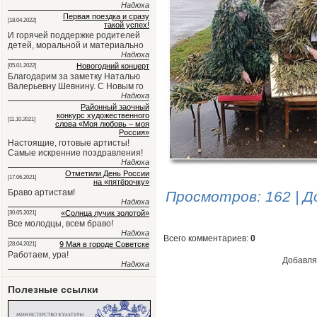
Надюха
Первая поездка и сразу
[18.04.2022]
такой успех!
И горячей поддержке родителей
детей, моральной и материально
Надюха
Новогодний концерт
[05.01.2022]
Благодарим за заметку Наталью
Валерьевну Шевнину. С Новым го
Надюха
Районный заочный
конкурс художественного
[11.10.2021]
слова «Моя любовь – моя
Россия»
Настоящие, готовые артисты!
Самые искренние поздравления!
Надюха
Отметили День России
[17.06.2021]
на «пятёрочку»
Браво артистам!
Просмотров
: 162 |
Д
Надюха
«Солнца лучик золотой»
[30.05.2021]
Все молодцы, всем браво!
Надюха
Всего комментариев
:
0
9 Мая в городе Советске
[28.04.2021]
Работаем, ура!
Добавля
Надюха
Полезные ссылки