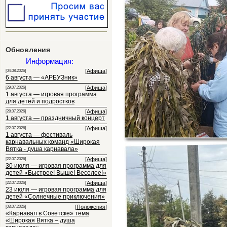
Обновления
Информация:
[
Афиша
]
[04.08.2026]
6 августа — «АРБУЗник»
[
Афиша
]
[29.07.2026]
1 августа — игровая программа
для детей и подростков
[
Афиша
]
[28.07.2026]
1 августа — праздничный концерт
[
Афиша
]
[22.07.2026]
1 августа — фестиваль
карнавальных команд «Широкая
Вятка - душа карнавала»
[
Афиша
]
[22.07.2026]
30 июля — игровая программа для
детей «Быстрее! Выше! Веселее!»
[
Афиша
]
[22.07.2026]
23 июля — игровая программа для
детей «Солнечные приключения»
[
Положения
]
[03.07.2026]
«Карнавал в Советске» тема
«Широкая Вятка – душа