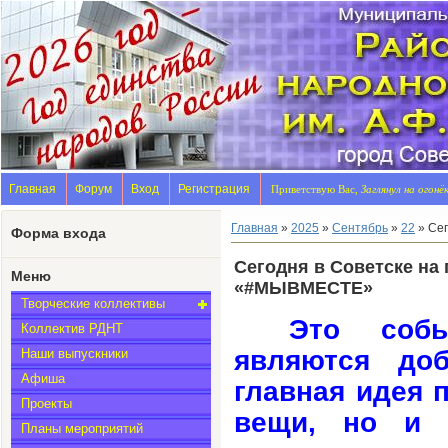
Главная
Форум
Вход
Регистрация
Приветствую Вас,
Заглянул на огонё
Главная
»
2025
»
Сентябрь
»
22
» Се
Форма входа
Сегодня в Советске на
Меню
«#МЫВМЕСТЕ»
Творческие коллективы
Это собы
Коллектив РДНТ
являются до
Наши выпускники
Афиша
главная идея 
Проекты
вещи, но и 
Планы мероприятий