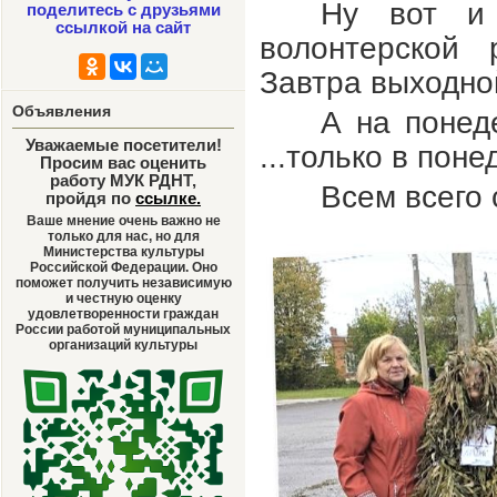
Ну вот и
поделитесь с друзьями
ссылкой на сайт
волонтерской
Завтра выходной
Объявления
А на понед
Уважаемые посетители!
...только в пон
Просим вас оценить
работу МУК РДНТ,
Всем всего 
пройдя по
ссылке
.
Ваше мнение очень важно не
только для нас, но для
Министерства культуры
Российской Федерации. Оно
поможет получить независимую
и честную оценку
удовлетворенности граждан
России работой муниципальных
организаций культуры