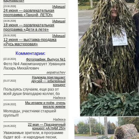
карнавала»
[
Афиша
]
[23.06.2026]
24 июня — развлекательная
программа «Танцуй, ЛЕТО!»
[
Афиша
]
[16.06.2026]
18 июня — развлекательная
программа «Дети в лете»
[
Афиша
]
[09.06.2026]
12 июня — выставка-продажа
«Русь мастеровая»
Комментарии:
Фотографии. Выпуск №1
[22.10.2024]
Фото №4 Аккомпанирует Урванцев
Лазарь Михайлович
aepatruchev
Надежда приглашает
друзей — юбилейный
[01.07.2022]
концерт
Пользуясь случаем, еще раз от
всей души благодарю коллег, бо
Надюха
Мы играем и поём, очень
[23.06.2022]
весело живём
Молодцы, участники старшей
группы!!!
Надюха
22 мая — Праздничный
[16.05.2022]
концерт «А НАМ 25!»
Уважаемые зрители, в программе
будет всё - и народные песни,