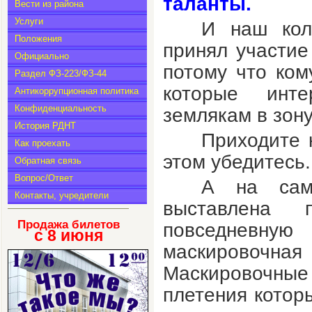
таланты.
Вести из района
Услуги
И наш кол
Положения
принял участие
Официально
потому что ком
Раздел ФЗ-223/ФЗ-44
которые инт
Антикоррупционная политика
Конфиденциальность
землякам в зон
История РДНТ
Приходите 
Как проехать
этом убедитесь.
Обратная связь
Вопрос/Ответ
А на сам
Контакты, учредители
выставлена 
Продажа билетов
повседневну
с 8
июня
маскировочна
Маскировочные
плетения котор