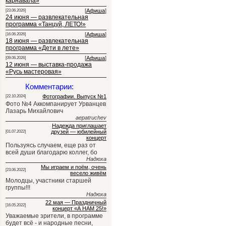
карнавала»
[
Афиша
]
[23.06.2026]
24 июня — развлекательная
программа «Танцуй, ЛЕТО!»
[
Афиша
]
[16.06.2026]
18 июня — развлекательная
программа «Дети в лете»
[
Афиша
]
[09.06.2026]
12 июня — выставка-продажа
«Русь мастеровая»
Комментарии:
Фотографии. Выпуск №1
[22.10.2024]
Фото №4 Аккомпанирует Урванцев
Лазарь Михайлович
aepatruchev
Надежда приглашает
друзей — юбилейный
[01.07.2022]
концерт
Пользуясь случаем, еще раз от
всей души благодарю коллег, бо
Надюха
Мы играем и поём, очень
[23.06.2022]
весело живём
Молодцы, участники старшей
группы!!!
Надюха
22 мая — Праздничный
[16.05.2022]
концерт «А НАМ 25!»
Уважаемые зрители, в программе
будет всё - и народные песни,