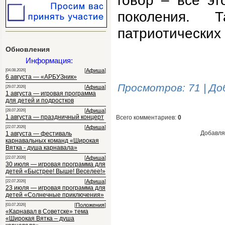
говор – всё эт
поколения. 
патриотических 
Обновления
Информация:
[
Афиша
]
[04.08.2026]
6 августа — «АРБУЗник»
Просмотров
: 71 |
До
[
Афиша
]
[29.07.2026]
1 августа — игровая программа
для детей и подростков
[
Афиша
]
[28.07.2026]
1 августа — праздничный концерт
Всего комментариев
:
0
[
Афиша
]
[22.07.2026]
Добавля
1 августа — фестиваль
карнавальных команд «Широкая
Вятка - душа карнавала»
[
Афиша
]
[22.07.2026]
30 июля — игровая программа для
детей «Быстрее! Выше! Веселее!»
[
Афиша
]
[22.07.2026]
23 июля — игровая программа для
детей «Солнечные приключения»
[
Положения
]
[03.07.2026]
«Карнавал в Советске» тема
«Широкая Вятка – душа