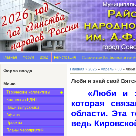
Главная
Форум
Вход
Регистрация
Приветствую Вас,
Заглянул на огонё
Главная
»
2026
»
Апрель
»
30
» Люби 
Форма входа
Люби и знай свой Вятск
Меню
«Люби и з
Творческие коллективы
Коллектив РДНТ
которая связ
Наши выпускники
области. Эта 
Афиша
ведь Кировской
Проекты
Планы мероприятий