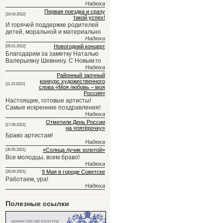
Надюха
Первая поездка и сразу
[18.04.2022]
такой успех!
И горячей поддержке родителей
детей, моральной и материально
Надюха
Новогодний концерт
[05.01.2022]
Благодарим за заметку Наталью
Валерьевну Шевнину. С Новым го
Надюха
Районный заочный
конкурс художественного
[11.10.2021]
слова «Моя любовь – моя
Россия»
Настоящие, готовые артисты!
Самые искренние поздравления!
Надюха
Отметили День России
[17.06.2021]
на «пятёрочку»
Браво артистам!
Надюха
«Солнца лучик золотой»
[30.05.2021]
Все молодцы, всем браво!
Надюха
9 Мая в городе Советске
[28.04.2021]
Работаем, ура!
Надюха
Полезные ссылки