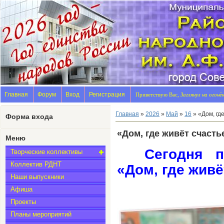
Главная
Форум
Вход
Регистрация
Приветствую Вас,
Заглянул на огонё
Главная
»
2026
»
Май
»
16
» «Дом, гд
Форма входа
«Дом, где живёт счасть
Меню
Сегодня п
Творческие коллективы
Коллектив РДНТ
«Дом, где живё
Наши выпускники
Афиша
Проекты
Планы мероприятий