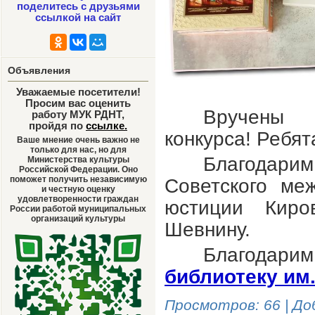
поделитесь с друзьями
ссылкой на сайт
Объявления
Уважаемые посетители!
Просим вас оценить
Вручены 
работу МУК РДНТ,
пройдя по
ссылке
.
конкурса! Ребя
Ваше мнение очень важно не
только для нас, но для
Благодар
Министерства культуры
Российской Федерации. Оно
поможет получить независимую
Советского ме
и честную оценку
удовлетворенности граждан
юстиции Киро
России работой муниципальных
организаций культуры
Шевнину.
Благода
библиотеку им
Просмотров
: 66 |
До