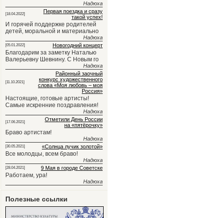
Надюха
Первая поездка и сразу
[18.04.2022]
такой успех!
И горячей поддержке родителей
детей, моральной и материально
Надюха
Новогодний концерт
[05.01.2022]
Благодарим за заметку Наталью
Валерьевну Шевнину. С Новым го
Надюха
Районный заочный
конкурс художественного
[11.10.2021]
слова «Моя любовь – моя
Россия»
Настоящие, готовые артисты!
Самые искренние поздравления!
Надюха
Отметили День России
[17.06.2021]
на «пятёрочку»
Браво артистам!
Надюха
«Солнца лучик золотой»
[30.05.2021]
Все молодцы, всем браво!
Надюха
9 Мая в городе Советске
[28.04.2021]
Работаем, ура!
Надюха
Полезные ссылки