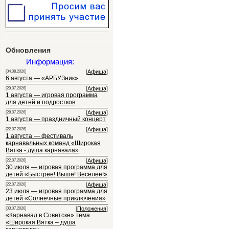
Обновления
Информация:
[
Афиша
]
[04.08.2026]
6 августа — «АРБУЗник»
[
Афиша
]
[29.07.2026]
1 августа — игровая программа
для детей и подростков
[
Афиша
]
[28.07.2026]
1 августа — праздничный концерт
[
Афиша
]
[22.07.2026]
1 августа — фестиваль
карнавальных команд «Широкая
Вятка - душа карнавала»
[
Афиша
]
[22.07.2026]
30 июля — игровая программа для
детей «Быстрее! Выше! Веселее!»
[
Афиша
]
[22.07.2026]
23 июля — игровая программа для
детей «Солнечные приключения»
[
Положения
]
[03.07.2026]
«Карнавал в Советске» тема
«Широкая Вятка – душа