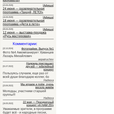
карнавала»
[
Афиша
]
[23.06.2026]
24 июня — развлекательная
программа «Танцуй, ЛЕТО!»
[
Афиша
]
[16.06.2026]
18 июня — развлекательная
программа «Дети в лете»
[
Афиша
]
[09.06.2026]
12 июня — выставка-продажа
«Русь мастеровая»
Комментарии:
Фотографии. Выпуск №1
[22.10.2024]
Фото №4 Аккомпанирует Урванцев
Лазарь Михайлович
aepatruchev
Надежда приглашает
друзей — юбилейный
[01.07.2022]
концерт
Пользуясь случаем, еще раз от
всей души благодарю коллег, бо
Надюха
Мы играем и поём, очень
[23.06.2022]
весело живём
Молодцы, участники старшей
группы!!!
Надюха
22 мая — Праздничный
[16.05.2022]
концерт «А НАМ 25!»
Уважаемые зрители, в программе
будет всё - и народные песни,