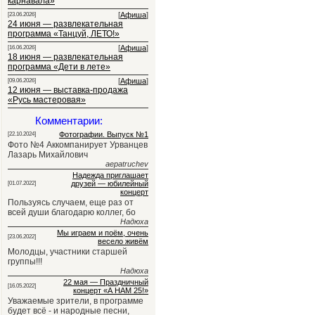
карнавала»
[
Афиша
]
[23.06.2026]
24 июня — развлекательная
программа «Танцуй, ЛЕТО!»
[
Афиша
]
[16.06.2026]
18 июня — развлекательная
программа «Дети в лете»
[
Афиша
]
[09.06.2026]
12 июня — выставка-продажа
«Русь мастеровая»
Комментарии:
Фотографии. Выпуск №1
[22.10.2024]
Фото №4 Аккомпанирует Урванцев
Лазарь Михайлович
aepatruchev
Надежда приглашает
друзей — юбилейный
[01.07.2022]
концерт
Пользуясь случаем, еще раз от
всей души благодарю коллег, бо
Надюха
Мы играем и поём, очень
[23.06.2022]
весело живём
Молодцы, участники старшей
группы!!!
Надюха
22 мая — Праздничный
[16.05.2022]
концерт «А НАМ 25!»
Уважаемые зрители, в программе
будет всё - и народные песни,