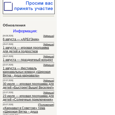
Обновления
Информация:
[
Афиша
]
[04.08.2026]
6 августа — «АРБУЗник»
[
Афиша
]
[29.07.2026]
1 августа — игровая программа
для детей и подростков
[
Афиша
]
[28.07.2026]
1 августа — праздничный концерт
[
Афиша
]
[22.07.2026]
1 августа — фестиваль
карнавальных команд «Широкая
Вятка - душа карнавала»
[
Афиша
]
[22.07.2026]
30 июля — игровая программа для
детей «Быстрее! Выше! Веселее!»
[
Афиша
]
[22.07.2026]
23 июля — игровая программа для
детей «Солнечные приключения»
[
Положения
]
[03.07.2026]
«Карнавал в Советске» тема
«Широкая Вятка – душа