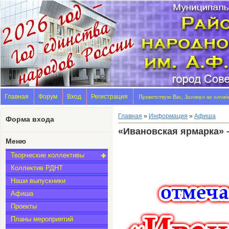
Главная
Форум
Вход
Регистрация
Приветствую Вас,
Заглянул на огонё
Главная
»
Информация
»
Афиша
Форма входа
«Ивановская ярмарка» 
Меню
Творческие коллективы
Коллектив РДНТ
Наши выпускники
Афиша
Проекты
Планы мероприятий