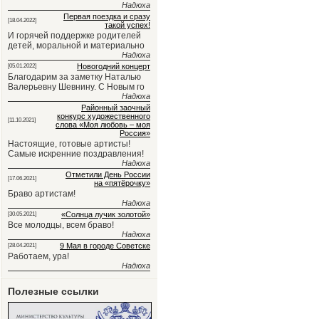
Надюха
Первая поездка и сразу
[18.04.2022]
такой успех!
И горячей поддержке родителей
детей, моральной и материально
Надюха
Новогодний концерт
[05.01.2022]
Благодарим за заметку Наталью
Валерьевну Шевнину. С Новым го
Надюха
Районный заочный
конкурс художественного
[11.10.2021]
слова «Моя любовь – моя
Россия»
Настоящие, готовые артисты!
Самые искренние поздравления!
Надюха
Отметили День России
[17.06.2021]
на «пятёрочку»
Браво артистам!
Надюха
«Солнца лучик золотой»
[30.05.2021]
Все молодцы, всем браво!
Надюха
9 Мая в городе Советске
[28.04.2021]
Работаем, ура!
Надюха
Полезные ссылки