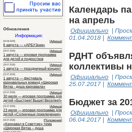
Календарь па
на апрель
Обновления
Официально
|
Прос
Информация:
01.04.2018
|
Коммент
[
Афиша
]
[04.08.2026]
6 августа — «АРБУЗник»
[
Афиша
]
[29.07.2026]
РДНТ объявля
1 августа — игровая программа
для детей и подростков
коллективы н
[
Афиша
]
[28.07.2026]
1 августа — праздничный концерт
[
Афиша
]
[22.07.2026]
Официально
|
Прос
1 августа — фестиваль
карнавальных команд «Широкая
25.07.2017
|
Коммент
Вятка - душа карнавала»
[
Афиша
]
[22.07.2026]
30 июля — игровая программа для
Бюджет за 20
детей «Быстрее! Выше! Веселее!»
[
Афиша
]
[22.07.2026]
23 июля — игровая программа для
Официально
|
Прос
детей «Солнечные приключения»
06.04.2017
|
Коммент
[
Положения
]
[03.07.2026]
«Карнавал в Советске» тема
«Широкая Вятка – душа