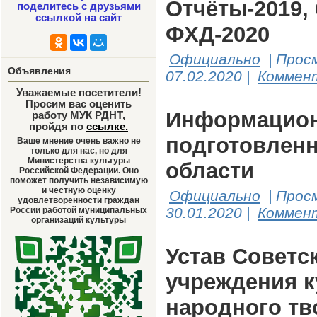
Отчёты-2019, 
поделитесь с друзьями
ссылкой на сайт
ФХД-2020
Официально
|
Прос
Объявления
07.02.2020
|
Коммент
Уважаемые посетители!
Просим вас оценить
Информацион
работу МУК РДНТ,
пройдя по
ссылке
.
подготовленн
Ваше мнение очень важно не
только для нас, но для
Министерства культуры
области
Российской Федерации. Оно
поможет получить независимую
и честную оценку
Официально
|
Прос
удовлетворенности граждан
30.01.2020
|
Коммент
России работой муниципальных
организаций культуры
Устав Советс
учреждения 
народного тв