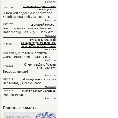
Надюха
Первая поездка и сразу
[18.04.2022]
такой успех!
И горячей поддержке родителей
детей, моральной и материально
Надюха
Новогодний концерт
[05.01.2022]
Благодарим за заметку Наталью
Валерьевну Шевнину. С Новым го
Надюха
Районный заочный
конкурс художественного
[11.10.2021]
слова «Моя любовь – моя
Россия»
Настоящие, готовые артисты!
Самые искренние поздравления!
Надюха
Отметили День России
[17.06.2021]
на «пятёрочку»
Браво артистам!
Надюха
«Солнца лучик золотой»
[30.05.2021]
Все молодцы, всем браво!
Надюха
9 Мая в городе Советске
[28.04.2021]
Работаем, ура!
Надюха
Полезные ссылки