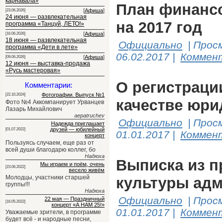
карнавала»
План финансо
[
Афиша
]
[23.06.2026]
24 июня — развлекательная
на 2017 год
программа «Танцуй, ЛЕТО!»
[
Афиша
]
[16.06.2026]
18 июня — развлекательная
Официально
|
Прос
программа «Дети в лете»
06.02.2017
|
Коммент
[
Афиша
]
[09.06.2026]
12 июня — выставка-продажа
«Русь мастеровая»
О регистраци
Комментарии:
Фотографии. Выпуск №1
[22.10.2024]
качестве юри
Фото №4 Аккомпанирует Урванцев
Лазарь Михайлович
aepatruchev
Официально
|
Прос
Надежда приглашает
друзей — юбилейный
[01.07.2022]
01.01.2017
|
Коммент
концерт
Пользуясь случаем, еще раз от
всей души благодарю коллег, бо
Надюха
Выписка из пр
Мы играем и поём, очень
[23.06.2022]
весело живём
Молодцы, участники старшей
культуры адм
группы!!!
Надюха
Официально
|
Прос
22 мая — Праздничный
[16.05.2022]
концерт «А НАМ 25!»
01.01.2017
|
Коммент
Уважаемые зрители, в программе
будет всё - и народные песни,