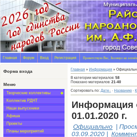
Главная
Форум
Вход
Регистрация
Приветствую Вас,
Заглянул на огонё
Главная
»
Информация
» Официальн
Форма входа
В категории материалов
:
58
Показано материалов
:
21-40
Меню
Сортировать по
:
Дате
·
Названию
·
Творческие коллективы
Коллектив РДНТ
Информация о
Наши выпускники
01.01.2020 г.
Афиша
Проекты
Официально
|
Прос
Планы мероприятий
03.09.2020
|
Коммент