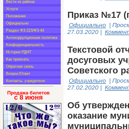
Вести из района
Услуги
Приказ №17 (
Положения
Официально
Официально
|
Прос
Раздел ФЗ-223/ФЗ-44
27.03.2020
|
Коммент
Антикоррупционная политика
Конфиденциальность
Текстовой от
История РДНТ
досуговых уч
Как проехать
Обратная связь
Советского ра
Вопрос/Ответ
Официально
|
Прос
Контакты, учредители
27.02.2020
|
Коммент
Продажа билетов
с 8
июня
Об утвержден
оказание мун
муниципальн