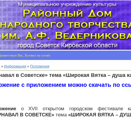
риветствую Вас,
Заглянул на огонёк
я
»
Информация
»
Положения
навал в Советске» тема «Широкая Вятка – душа 
ожение
с
приложением можно скачать по сс
ожение
о XVII открытом городском фестивале к
РНАВАЛ В СОВЕТСКЕ»
тема
«ШИРОКАЯ ВЯТКА – ДУ