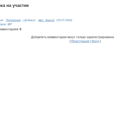
вк
а
на участие
ия
:
Положения
|
Добавил
:
Alex_Spacon
(03.07.2026)
тров
:
117
омментариев
:
0
Добавлять комментарии могут только зарегистрированн
[
Регистрация
|
Вход
]