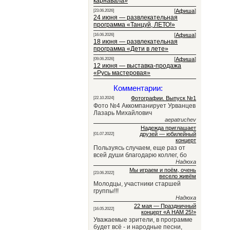
карнавала»
[
Афиша
]
[23.06.2026]
24 июня — развлекательная
программа «Танцуй, ЛЕТО!»
[
Афиша
]
[16.06.2026]
18 июня — развлекательная
программа «Дети в лете»
[
Афиша
]
[09.06.2026]
12 июня — выставка-продажа
«Русь мастеровая»
Комментарии:
Фотографии. Выпуск №1
[22.10.2024]
Фото №4 Аккомпанирует Урванцев
Лазарь Михайлович
aepatruchev
Надежда приглашает
друзей — юбилейный
[01.07.2022]
концерт
Пользуясь случаем, еще раз от
всей души благодарю коллег, бо
Надюха
Мы играем и поём, очень
[23.06.2022]
весело живём
Молодцы, участники старшей
группы!!!
Надюха
22 мая — Праздничный
[16.05.2022]
концерт «А НАМ 25!»
Уважаемые зрители, в программе
будет всё - и народные песни,