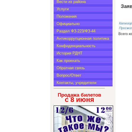
Вести из района
З
ая
Услуги
Положения
Официально
Категор
Просмо
Раздел ФЗ-223/ФЗ-44
Всего к
Антикоррупционная политика
Конфиденциальность
История РДНТ
Как проехать
Обратная связь
Вопрос/Ответ
Контакты, учредители
Продажа билетов
с 8
июня