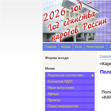
Главная
Форум
Вход
Регистрация
П
Главна
Форма входа
«Кар
Меню
Пол
Творческие коллективы
Коллектив РДНТ
Наши выпускники
Пол
Афиша
«КА
Проекты
Планы мероприятий