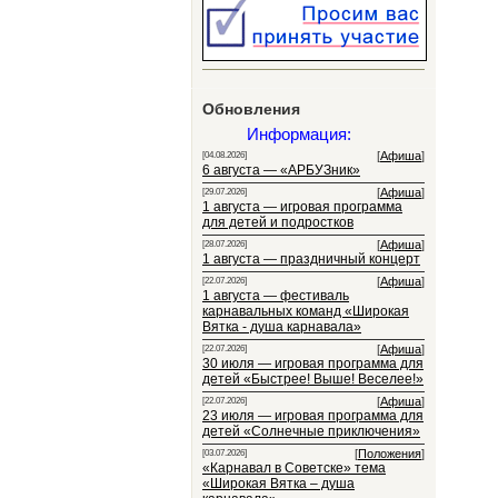
Обновления
Информация:
[
Афиша
]
[04.08.2026]
6 августа — «АРБУЗник»
[
Афиша
]
[29.07.2026]
1 августа — игровая программа
для детей и подростков
[
Афиша
]
[28.07.2026]
1 августа — праздничный концерт
[
Афиша
]
[22.07.2026]
1 августа — фестиваль
карнавальных команд «Широкая
Вятка - душа карнавала»
[
Афиша
]
[22.07.2026]
30 июля — игровая программа для
детей «Быстрее! Выше! Веселее!»
[
Афиша
]
[22.07.2026]
23 июля — игровая программа для
детей «Солнечные приключения»
[
Положения
]
[03.07.2026]
«Карнавал в Советске» тема
«Широкая Вятка – душа