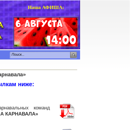
Наша АФИША
:
карнавала»
ылкам ниже:
арнавальных команд
ША КАРНАВАЛА»