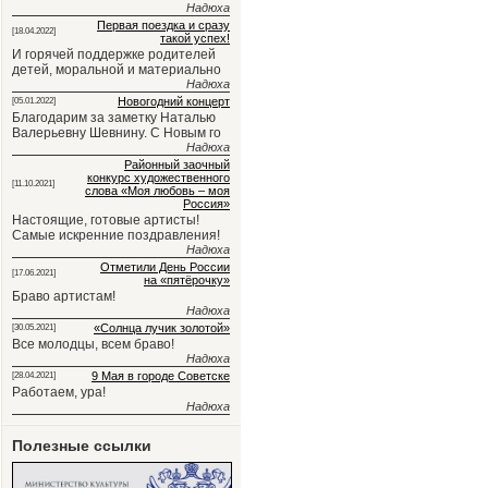
Надюха
Первая поездка и сразу
[18.04.2022]
такой успех!
И горячей поддержке родителей
детей, моральной и материально
Надюха
Новогодний концерт
[05.01.2022]
Благодарим за заметку Наталью
Валерьевну Шевнину. С Новым го
Надюха
Районный заочный
конкурс художественного
[11.10.2021]
слова «Моя любовь – моя
Россия»
Настоящие, готовые артисты!
Самые искренние поздравления!
Надюха
Отметили День России
[17.06.2021]
на «пятёрочку»
Браво артистам!
Надюха
«Солнца лучик золотой»
[30.05.2021]
Все молодцы, всем браво!
Надюха
9 Мая в городе Советске
[28.04.2021]
Работаем, ура!
Надюха
Полезные ссылки