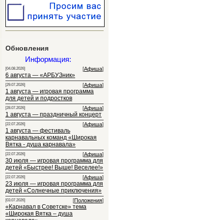
Обновления
Информация:
[
Афиша
]
[04.08.2026]
6 августа — «АРБУЗник»
[
Афиша
]
[29.07.2026]
1 августа — игровая программа
для детей и подростков
[
Афиша
]
[28.07.2026]
1 августа — праздничный концерт
[
Афиша
]
[22.07.2026]
1 августа — фестиваль
карнавальных команд «Широкая
Вятка - душа карнавала»
[
Афиша
]
[22.07.2026]
30 июля — игровая программа для
детей «Быстрее! Выше! Веселее!»
[
Афиша
]
[22.07.2026]
23 июля — игровая программа для
детей «Солнечные приключения»
[
Положения
]
[03.07.2026]
«Карнавал в Советске» тема
«Широкая Вятка – душа