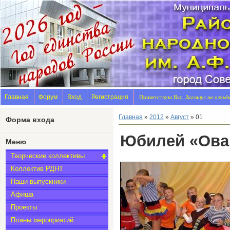
Главная
Форум
Вход
Регистрация
Приветствую Вас,
Заглянул на огонё
Главная
»
2012
»
Август
»
01
Форма входа
Юбилей «Ова
Меню
Творческие коллективы
Коллектив РДНТ
Наши выпускники
Афиша
Проекты
Планы мероприятий