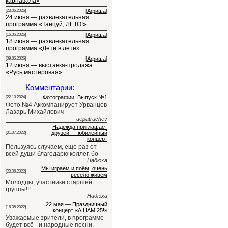
карнавала»
[
Афиша
]
[23.06.2026]
24 июня — развлекательная
программа «Танцуй, ЛЕТО!»
[
Афиша
]
[16.06.2026]
18 июня — развлекательная
программа «Дети в лете»
[
Афиша
]
[09.06.2026]
12 июня — выставка-продажа
«Русь мастеровая»
Комментарии:
Фотографии. Выпуск №1
[22.10.2024]
Фото №4 Аккомпанирует Урванцев
Лазарь Михайлович
aepatruchev
Надежда приглашает
друзей — юбилейный
[01.07.2022]
концерт
Пользуясь случаем, еще раз от
всей души благодарю коллег, бо
Надюха
Мы играем и поём, очень
[23.06.2022]
весело живём
Молодцы, участники старшей
группы!!!
Надюха
22 мая — Праздничный
[16.05.2022]
концерт «А НАМ 25!»
Уважаемые зрители, в программе
будет всё - и народные песни,