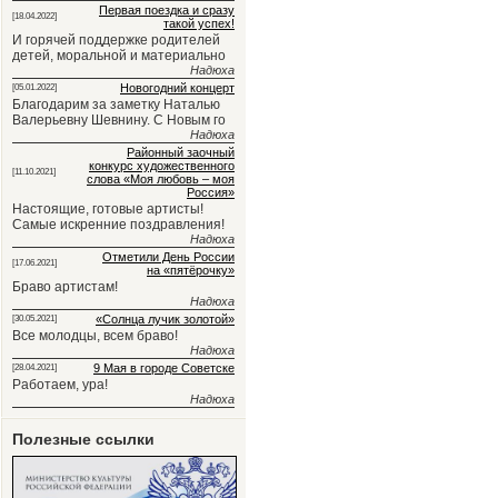
Первая поездка и сразу
[18.04.2022]
такой успех!
И горячей поддержке родителей
детей, моральной и материально
Надюха
Новогодний концерт
[05.01.2022]
Благодарим за заметку Наталью
Валерьевну Шевнину. С Новым го
Надюха
Районный заочный
конкурс художественного
[11.10.2021]
слова «Моя любовь – моя
Россия»
Настоящие, готовые артисты!
Самые искренние поздравления!
Надюха
Отметили День России
[17.06.2021]
на «пятёрочку»
Браво артистам!
Надюха
«Солнца лучик золотой»
[30.05.2021]
Все молодцы, всем браво!
Надюха
9 Мая в городе Советске
[28.04.2021]
Работаем, ура!
Надюха
Полезные ссылки