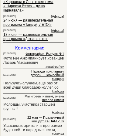
«Карнавал в Советске» тема
«Широкая Вятка – душа
карнавала»
[
Афиша
]
[23.06.2026]
24 июня — развлекательная
программа «Танцуй, ЛЕТО!»
[
Афиша
]
[16.06.2026]
18 июня — развлекательная
программа «Дети в лете»
Комментарии:
Фотографии. Выпуск №1
[22.10.2024]
Фото №4 Аккомпанирует Урванцев
Лазарь Михайлович
aepatruchev
Надежда приглашает
друзей — юбилейный
[01.07.2022]
концерт
Пользуясь случаем, еще раз от
всей души благодарю коллег, бо
Надюха
Мы играем и поём, очень
[23.06.2022]
весело живём
Молодцы, участники старшей
группы!!!
Надюха
22 мая — Праздничный
[16.05.2022]
концерт «А НАМ 25!»
Уважаемые зрители, в программе
будет всё - и народные песни,
Надюха