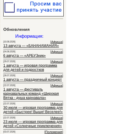
Обновления
Информация:
[
Афиша
]
[10.08.2026]
13 августа — «БАНАНАМАНИЯ»
[
Афиша
]
[04.08.2026]
6 августа — «АРБУЗник»
[
Афиша
]
[29.07.2026]
1 августа — игровая программа
для детей и подростков
[
Афиша
]
[28.07.2026]
1 августа — праздничный концерт
[
Афиша
]
[22.07.2026]
1 августа — фестиваль
карнавальных команд «Широкая
Вятка - душа карнавала»
[
Афиша
]
[22.07.2026]
30 июля — игровая программа для
детей «Быстрее! Выше! Веселее!»
[
Афиша
]
[22.07.2026]
23 июля — игровая программа для
детей «Солнечные приключения»
[
Положения
]
[03.07.2026]