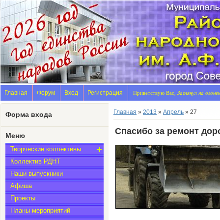
Главная
Форум
Вход
Регистрация
Приветствую Вас,
Заглянул на огонё
Главная
»
2013
»
Апрель
»
27
Форма входа
Спасибо за ремонт дор
Меню
Творческие коллективы
Коллектив РДНТ
Наши выпускники
Афиша
Проекты
Планы мероприятий