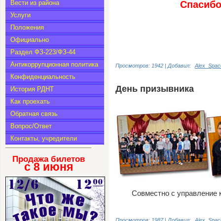
Вести из района
Спасибо
Услуги
Положения
Официально
Раздел ФЗ-223/ФЗ-44
Антикоррупционная политика
Просмотров: 1942 | Добавил:
Alex_Spac
Конфиденциальность
День призывника
История РДНТ
Как проехать
Обратная связь
Вопрос/Ответ
Контакты, учредители
Продажа билетов
с 8
июня
Совместно с управление 
Просмотров: 1987 | Добавил:
Alex_Spac