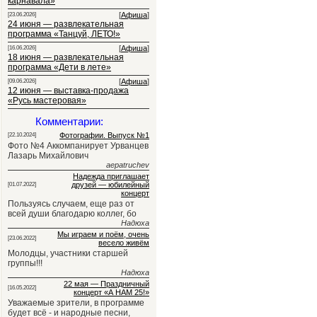
карнавала»
[
Афиша
]
[23.06.2026]
24 июня — развлекательная
программа «Танцуй, ЛЕТО!»
[
Афиша
]
[16.06.2026]
18 июня — развлекательная
программа «Дети в лете»
[
Афиша
]
[09.06.2026]
12 июня — выставка-продажа
«Русь мастеровая»
Комментарии:
Фотографии. Выпуск №1
[22.10.2024]
Фото №4 Аккомпанирует Урванцев
Лазарь Михайлович
aepatruchev
Надежда приглашает
друзей — юбилейный
[01.07.2022]
концерт
Пользуясь случаем, еще раз от
всей души благодарю коллег, бо
Надюха
Мы играем и поём, очень
[23.06.2022]
весело живём
Молодцы, участники старшей
группы!!!
Надюха
22 мая — Праздничный
[16.05.2022]
концерт «А НАМ 25!»
Уважаемые зрители, в программе
будет всё - и народные песни,