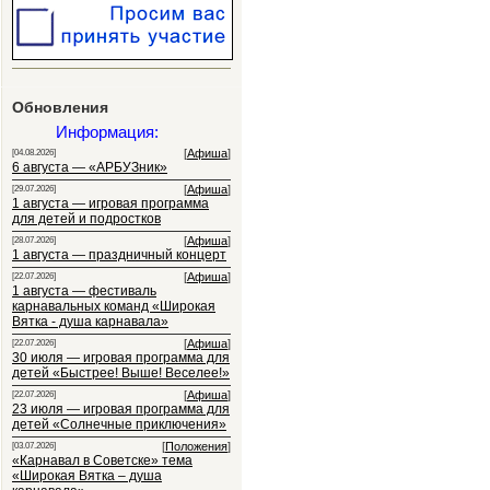
Обновления
Информация:
[
Афиша
]
[04.08.2026]
6 августа — «АРБУЗник»
[
Афиша
]
[29.07.2026]
1 августа — игровая программа
для детей и подростков
[
Афиша
]
[28.07.2026]
1 августа — праздничный концерт
[
Афиша
]
[22.07.2026]
1 августа — фестиваль
карнавальных команд «Широкая
Вятка - душа карнавала»
[
Афиша
]
[22.07.2026]
30 июля — игровая программа для
детей «Быстрее! Выше! Веселее!»
[
Афиша
]
[22.07.2026]
23 июля — игровая программа для
детей «Солнечные приключения»
[
Положения
]
[03.07.2026]
«Карнавал в Советске» тема
«Широкая Вятка – душа