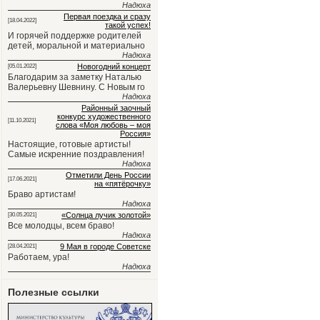
Надюха
Первая поездка и сразу
[18.04.2022]
такой успех!
И горячей поддержке родителей
детей, моральной и материально
Надюха
Новогодний концерт
[05.01.2022]
Благодарим за заметку Наталью
Валерьевну Шевнину. С Новым го
Надюха
Районный заочный
конкурс художественного
[11.10.2021]
слова «Моя любовь – моя
Россия»
Настоящие, готовые артисты!
Самые искренние поздравления!
Надюха
Отметили День России
[17.06.2021]
на «пятёрочку»
Браво артистам!
Надюха
«Солнца лучик золотой»
[30.05.2021]
Все молодцы, всем браво!
Надюха
9 Мая в городе Советске
[28.04.2021]
Работаем, ура!
Надюха
Полезные ссылки