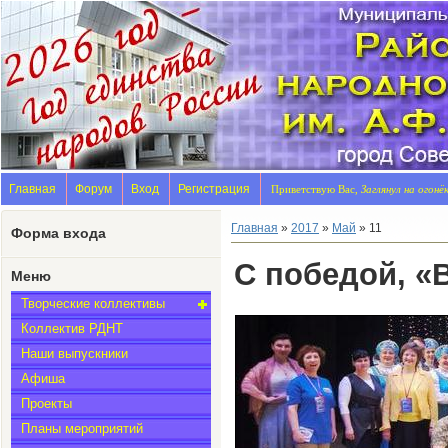
Главная
Форум
Вход
Регистрация
Приветствую Вас,
Заглянул на огонё
Главная
»
2017
»
Май
»
11
Форма входа
С победой, «
Меню
Творческие коллективы
Коллектив РДНТ
Наши выпускники
Афиша
Проекты
Планы мероприятий