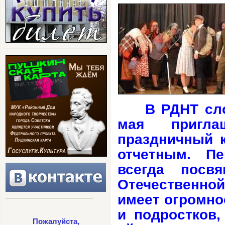
В РДНТ сл
мая пригла
праздничный к
отчетным. Пе
всегда посв
Отечественно
имеет огромно
и подростков,
Пожалуйста,