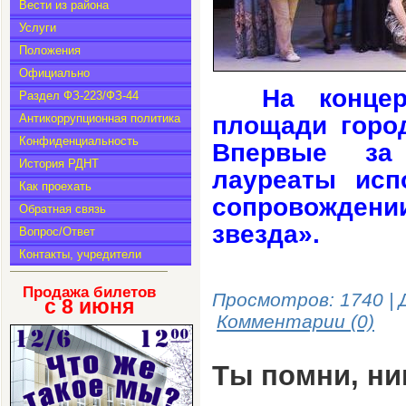
Вести из района
Услуги
Положения
Официально
На концер
Раздел ФЗ-223/ФЗ-44
Антикоррупционная политика
площади город
Конфиденциальность
Впервые за
История РДНТ
лауреаты исп
Как проехать
сопровожден
Обратная связь
звезда».
Вопрос/Ответ
Контакты, учредители
Продажа билетов
Просмотров: 1740 | 
с 8
июня
Комментарии (0)
Ты помни, ни