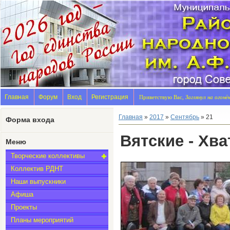
Главная
Форум
Вход
Регистрация
Приветствую Вас,
Заглянул на огонё
Главная
»
2017
»
Сентябрь
»
21
Форма входа
Вятские - Хва
Меню
Творческие коллективы
Коллектив РДНТ
Наши выпускники
Афиша
Проекты
Планы мероприятий