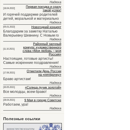
Надюха
Первая поездка и сразу
[18.04.2022]
такой успех!
И горячей поддержке родителей
детей, моральной и материально
Надюха
Новогодний концерт
[05.01.2022]
Благодарим за заметку Наталью
Валерьевну Шевнину. С Новым го
Надюха
Районный заочный
конкурс художественного
[11.10.2021]
слова «Моя любовь – моя
Россия»
Настоящие, готовые артисты!
Самые искренние поздравления!
Надюха
Отметили День России
[17.06.2021]
на «пятёрочку»
Браво артистам!
Надюха
«Солнца лучик золотой»
[30.05.2021]
Все молодцы, всем браво!
Надюха
9 Мая в городе Советске
[28.04.2021]
Работаем, ура!
Надюха
Полезные ссылки