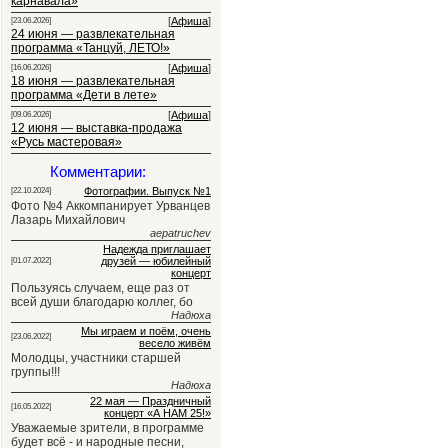
карнавала»
[
Афиша
]
[23.06.2026]
24 июня — развлекательная
программа «Танцуй, ЛЕТО!»
[
Афиша
]
[16.06.2026]
18 июня — развлекательная
программа «Дети в лете»
[
Афиша
]
[09.06.2026]
12 июня — выставка-продажа
«Русь мастеровая»
Комментарии:
Фотографии. Выпуск №1
[22.10.2024]
Фото №4 Аккомпанирует Урванцев
Лазарь Михайлович
aepatruchev
Надежда приглашает
друзей — юбилейный
[01.07.2022]
концерт
Пользуясь случаем, еще раз от
всей души благодарю коллег, бо
Надюха
Мы играем и поём, очень
[23.06.2022]
весело живём
Молодцы, участники старшей
группы!!!
Надюха
22 мая — Праздничный
[16.05.2022]
концерт «А НАМ 25!»
Уважаемые зрители, в программе
будет всё - и народные песни,