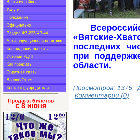
Вести из района
Услуги
Положения
Официально
Всеросс
Раздел ФЗ-223/ФЗ-44
«Вятские-Хв
Антикоррупционная политика
последних чи
Конфиденциальность
при поддержк
История РДНТ
области.
Как проехать
Обратная связь
Вопрос/Ответ
Просмотров: 1375 | 
Контакты, учредители
Комментарии (0)
Продажа билетов
с 8
июня