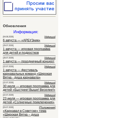
Обновления
Информация:
[
Афиша
]
[04.08.2026]
6 августа — «АРБУЗник»
[
Афиша
]
[29.07.2026]
1 августа — игровая программа
для детей и подростков
[
Афиша
]
[28.07.2026]
1 августа — праздничный концерт
[
Афиша
]
[22.07.2026]
1 августа — фестиваль
карнавальных команд «Широкая
Вятка - душа карнавала»
[
Афиша
]
[22.07.2026]
30 июля — игровая программа для
детей «Быстрее! Выше! Веселее!»
[
Афиша
]
[22.07.2026]
23 июля — игровая программа для
детей «Солнечные приключения»
[
Положения
]
[03.07.2026]
«Карнавал в Советске» тема
«Широкая Вятка – душа