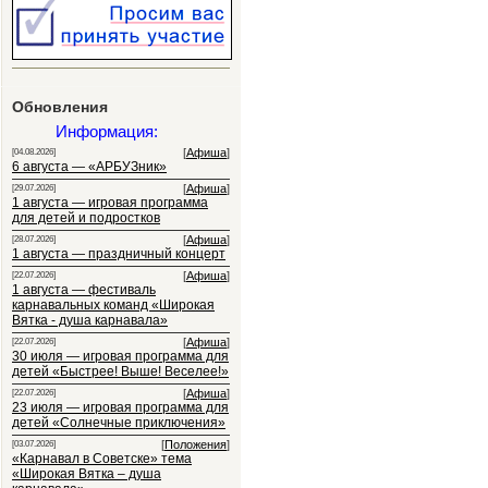
Обновления
Информация:
[
Афиша
]
[04.08.2026]
6 августа — «АРБУЗник»
[
Афиша
]
[29.07.2026]
1 августа — игровая программа
для детей и подростков
[
Афиша
]
[28.07.2026]
1 августа — праздничный концерт
[
Афиша
]
[22.07.2026]
1 августа — фестиваль
карнавальных команд «Широкая
Вятка - душа карнавала»
[
Афиша
]
[22.07.2026]
30 июля — игровая программа для
детей «Быстрее! Выше! Веселее!»
[
Афиша
]
[22.07.2026]
23 июля — игровая программа для
детей «Солнечные приключения»
[
Положения
]
[03.07.2026]
«Карнавал в Советске» тема
«Широкая Вятка – душа