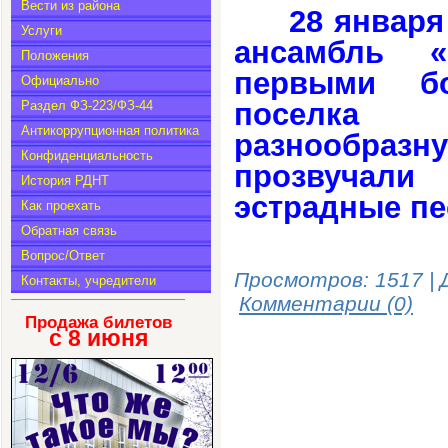
Вести из района
28 январ
Услуги
ансамбль 
Положения
первыми бо
Официально
поселка
Раздел ФЗ-223/ФЗ-44
Антикоррупционная политика
разнообразн
Конфиденциальность
прозвучал
История РДНТ
эстрадные пе
Как проехать
Обратная связь
Вопрос/Ответ
Просмотров: 1517 | 
Контакты, учредители
Комментарии (0)
Продажа билетов
с 8
июня