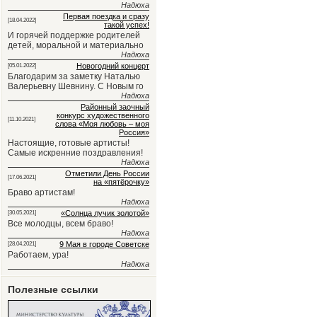
Надюха
Первая поездка и сразу
[18.04.2022]
такой успех!
И горячей поддержке родителей
детей, моральной и материально
Надюха
Новогодний концерт
[05.01.2022]
Благодарим за заметку Наталью
Валерьевну Шевнину. С Новым го
Надюха
Районный заочный
конкурс художественного
[11.10.2021]
слова «Моя любовь – моя
Россия»
Настоящие, готовые артисты!
Самые искренние поздравления!
Надюха
Отметили День России
[17.06.2021]
на «пятёрочку»
Браво артистам!
Надюха
«Солнца лучик золотой»
[30.05.2021]
Все молодцы, всем браво!
Надюха
9 Мая в городе Советске
[28.04.2021]
Работаем, ура!
Надюха
Полезные ссылки