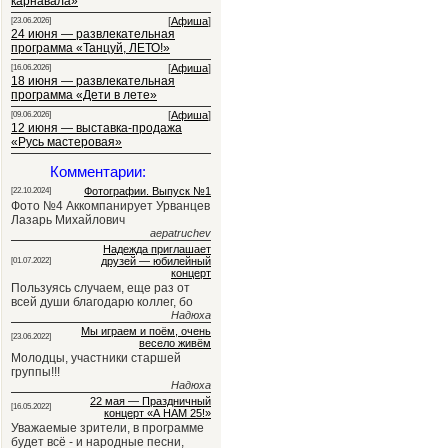
карнавала»
[
Афиша
]
[23.06.2026]
24 июня — развлекательная
программа «Танцуй, ЛЕТО!»
[
Афиша
]
[16.06.2026]
18 июня — развлекательная
программа «Дети в лете»
[
Афиша
]
[09.06.2026]
12 июня — выставка-продажа
«Русь мастеровая»
Комментарии:
Фотографии. Выпуск №1
[22.10.2024]
Фото №4 Аккомпанирует Урванцев
Лазарь Михайлович
aepatruchev
Надежда приглашает
друзей — юбилейный
[01.07.2022]
концерт
Пользуясь случаем, еще раз от
всей души благодарю коллег, бо
Надюха
Мы играем и поём, очень
[23.06.2022]
весело живём
Молодцы, участники старшей
группы!!!
Надюха
22 мая — Праздничный
[16.05.2022]
концерт «А НАМ 25!»
Уважаемые зрители, в программе
будет всё - и народные песни,