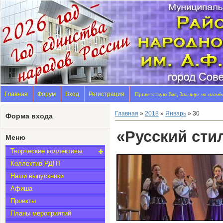
Главная
Форум
Вход
Регистрация
Приветствую Вас,
Заглянул на огонё
Главная
»
2018
»
Январь
»
30
Форма входа
«Русский сти
Меню
Творческие коллективы
Коллектив РДНТ
Наши выпускники
Афиша
Проекты
Планы мероприятий