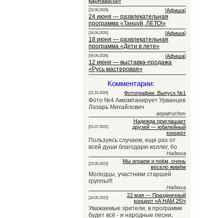
карнавала»
[
Афиша
]
[23.06.2026]
24 июня — развлекательная
программа «Танцуй, ЛЕТО!»
[
Афиша
]
[16.06.2026]
18 июня — развлекательная
программа «Дети в лете»
[
Афиша
]
[09.06.2026]
12 июня — выставка-продажа
«Русь мастеровая»
Комментарии:
Фотографии. Выпуск №1
[22.10.2024]
Фото №4 Аккомпанирует Урванцев
Лазарь Михайлович
aepatruchev
Надежда приглашает
друзей — юбилейный
[01.07.2022]
концерт
Пользуясь случаем, еще раз от
всей души благодарю коллег, бо
Надюха
Мы играем и поём, очень
[23.06.2022]
весело живём
Молодцы, участники старшей
группы!!!
Надюха
22 мая — Праздничный
[16.05.2022]
концерт «А НАМ 25!»
Уважаемые зрители, в программе
будет всё - и народные песни,