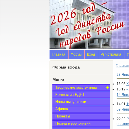
Главная
Форум
Вход
Регистрация
П
Главна
Форма входа
28 Янв
Меню
16:05
Х
Творческие коллективы
15:12
«
Коллектив РДНТ
14 Янв
Наши выпускники
14:01
1
Афиша
09 Янв
Проекты
09:44
Р
Планы мероприятий
08 Янв