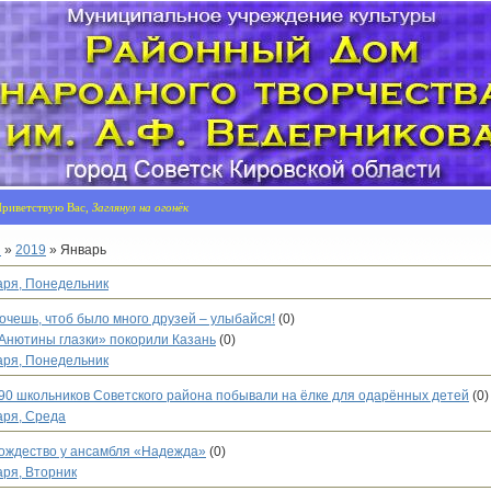
риветствую Вас,
Заглянул на огонёк
я
»
2019
»
Январь
аря, Понедельник
очешь, чтоб было много друзей – улыбайся!
(0)
Анютины глазки» покорили Казань
(0)
аря, Понедельник
90 школьников Советского района побывали на ёлке для одарённых детей
(0)
аря, Среда
ождество у ансамбля «Надежда»
(0)
аря, Вторник