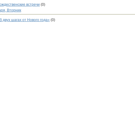
ождественские встречи
(0)
аря, Вторник
В двух шагах от Нового года»
(0)