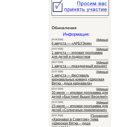
Обновления
Информация:
[
Афиша
]
[04.08.2026]
6 августа — «АРБУЗник»
[
Афиша
]
[29.07.2026]
1 августа — игровая программа
для детей и подростков
[
Афиша
]
[28.07.2026]
1 августа — праздничный концерт
[
Афиша
]
[22.07.2026]
1 августа — фестиваль
карнавальных команд «Широкая
Вятка - душа карнавала»
[
Афиша
]
[22.07.2026]
30 июля — игровая программа для
детей «Быстрее! Выше! Веселее!»
[
Афиша
]
[22.07.2026]
23 июля — игровая программа для
детей «Солнечные приключения»
[
Положения
]
[03.07.2026]
«Карнавал в Советске» тема
«Широкая Вятка – душа