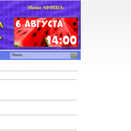
Наша АФИША
: