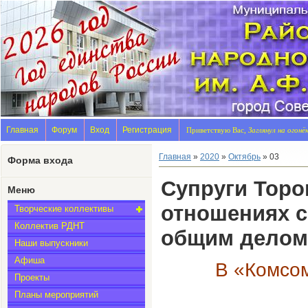
Главная
Форум
Вход
Регистрация
Приветствую Вас,
Заглянул на огонё
Главная
»
2020
»
Октябрь
»
03
Форма входа
Супруги Торо
Меню
отношениях с
Творческие коллективы
Коллектив РДНТ
общим делом
Наши выпускники
Афиша
В «Комсом
Проекты
Планы мероприятий