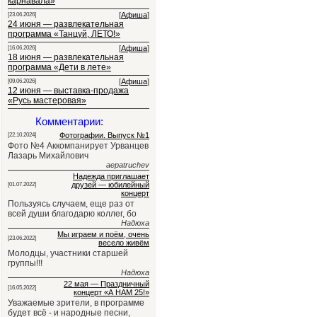
карнавала»
[
Афиша
]
[23.06.2026]
24 июня — развлекательная
программа «Танцуй, ЛЕТО!»
[
Афиша
]
[16.06.2026]
18 июня — развлекательная
программа «Дети в лете»
[
Афиша
]
[09.06.2026]
12 июня — выставка-продажа
«Русь мастеровая»
Комментарии:
Фотографии. Выпуск №1
[22.10.2024]
Фото №4 Аккомпанирует Урванцев
Лазарь Михайлович
aepatruchev
Надежда приглашает
друзей — юбилейный
[01.07.2022]
концерт
Пользуясь случаем, еще раз от
всей души благодарю коллег, бо
Надюха
Мы играем и поём, очень
[23.06.2022]
весело живём
Молодцы, участники старшей
группы!!!
Надюха
22 мая — Праздничный
[16.05.2022]
концерт «А НАМ 25!»
Уважаемые зрители, в программе
будет всё - и народные песни,