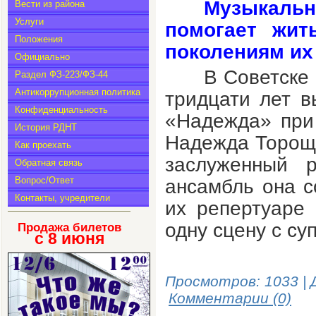
Музыкаль
Вести из района
Услуги
помогает жит
Положения
поколениям их
Официально
В Советске 
Раздел ФЗ-223/ФЗ-44
Антикоррупционная политика
тридцати лет 
Конфиденциальность
«Надежда» при
История РДНТ
Надежда Торощи
Как проехать
заслуженный р
Обратная связь
Вопрос/Ответ
ансамбль она 
Контакты, учредители
их репертуаре
одну сцену с су
Продажа билетов
с 8
июня
Просмотров: 1033 | 
Комментарии (0)