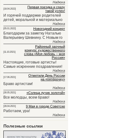
Надюха
Первая поездка и сразу
[18.04.2022]
такой успех!
И горячей поддержке родителей
детей, моральной и материально
Надюха
Новогодний концерт
[05.01.2022]
Благодарим за заметку Наталью
Валерьевну Шевнину. С Новым го
Надюха
Районный заочный
конкурс художественного
[11.10.2021]
слова «Моя любовь – моя
Россия»
Настоящие, готовые артисты!
Самые искренние поздравления!
Надюха
Отметили День России
[17.06.2021]
на «пятёрочку»
Браво артистам!
Надюха
«Солнца лучик золотой»
[30.05.2021]
Все молодцы, всем браво!
Надюха
9 Мая в городе Советске
[28.04.2021]
Работаем, ура!
Надюха
Полезные ссылки