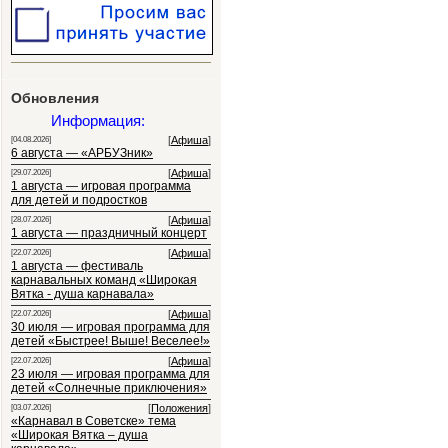
Обновления
Информация:
[
Афиша
]
[04.08.2026]
6 августа — «АРБУЗник»
[
Афиша
]
[29.07.2026]
1 августа — игровая программа
для детей и подростков
[
Афиша
]
[28.07.2026]
1 августа — праздничный концерт
[
Афиша
]
[22.07.2026]
1 августа — фестиваль
карнавальных команд «Широкая
Вятка - душа карнавала»
[
Афиша
]
[22.07.2026]
30 июля — игровая программа для
детей «Быстрее! Выше! Веселее!»
[
Афиша
]
[22.07.2026]
23 июля — игровая программа для
детей «Солнечные приключения»
[
Положения
]
[03.07.2026]
«Карнавал в Советске» тема
«Широкая Вятка – душа