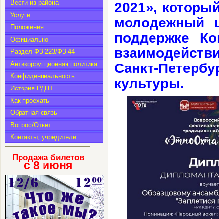
Вести из района
2021», которы
Услуги
молодежный ц
Положения
поддержке Ко
Официально
взаимодействи
Раздел ФЗ-223/ФЗ-44
Антикоррупционная политика
Санкт-Петербу
Конфиденциальность
культуры.
История РДНТ
Как проехать
Обратная связь
Вопрос/Ответ
Контакты, учредители
Продажа билетов
с 8
июня