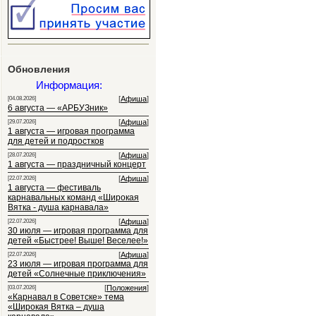
Обновления
Информация:
[
Афиша
]
[04.08.2026]
6 августа — «АРБУЗник»
[
Афиша
]
[29.07.2026]
1 августа — игровая программа
для детей и подростков
[
Афиша
]
[28.07.2026]
1 августа — праздничный концерт
[
Афиша
]
[22.07.2026]
1 августа — фестиваль
карнавальных команд «Широкая
Вятка - душа карнавала»
[
Афиша
]
[22.07.2026]
30 июля — игровая программа для
детей «Быстрее! Выше! Веселее!»
[
Афиша
]
[22.07.2026]
23 июля — игровая программа для
детей «Солнечные приключения»
[
Положения
]
[03.07.2026]
«Карнавал в Советске» тема
«Широкая Вятка – душа