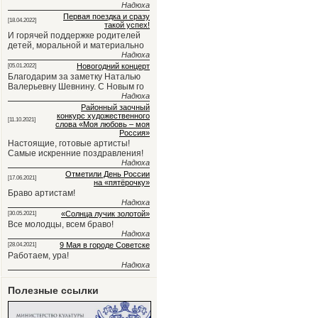
Надюха
Первая поездка и сразу
[18.04.2022]
такой успех!
И горячей поддержке родителей
детей, моральной и материально
Надюха
Новогодний концерт
[05.01.2022]
Благодарим за заметку Наталью
Валерьевну Шевнину. С Новым го
Надюха
Районный заочный
конкурс художественного
[11.10.2021]
слова «Моя любовь – моя
Россия»
Настоящие, готовые артисты!
Самые искренние поздравления!
Надюха
Отметили День России
[17.06.2021]
на «пятёрочку»
Браво артистам!
Надюха
«Солнца лучик золотой»
[30.05.2021]
Все молодцы, всем браво!
Надюха
9 Мая в городе Советске
[28.04.2021]
Работаем, ура!
Надюха
Полезные ссылки