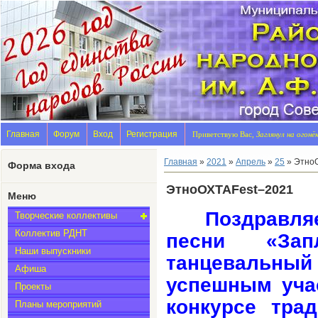
Главная
Форум
Вход
Регистрация
Приветствую Вас,
Заглянул на огонё
Главная
»
2021
»
Апрель
»
25
» Этно
Форма входа
ЭтноОХТАFest–2021
Меню
Поздравл
Творческие коллективы
Коллектив РДНТ
песни «Зап
Наши выпускники
танцевальны
Афиша
успешным уча
Проекты
конкурсе тра
Планы мероприятий