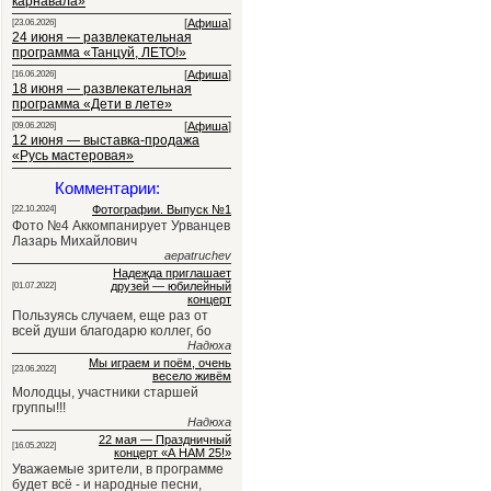
карнавала»
[
Афиша
]
[23.06.2026]
24 июня — развлекательная
программа «Танцуй, ЛЕТО!»
[
Афиша
]
[16.06.2026]
18 июня — развлекательная
программа «Дети в лете»
[
Афиша
]
[09.06.2026]
12 июня — выставка-продажа
«Русь мастеровая»
Комментарии:
Фотографии. Выпуск №1
[22.10.2024]
Фото №4 Аккомпанирует Урванцев
Лазарь Михайлович
aepatruchev
Надежда приглашает
друзей — юбилейный
[01.07.2022]
концерт
Пользуясь случаем, еще раз от
всей души благодарю коллег, бо
Надюха
Мы играем и поём, очень
[23.06.2022]
весело живём
Молодцы, участники старшей
группы!!!
Надюха
22 мая — Праздничный
[16.05.2022]
концерт «А НАМ 25!»
Уважаемые зрители, в программе
будет всё - и народные песни,