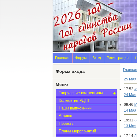
Главная
Форум
Вход
Регистрация
П
Главна
Форма входа
25 Мая
Меню
17:52
«
Творческие коллективы
24 Мая
Коллектив РДНТ
09:46
М
Наши выпускники
14 Мая
Афиша
19:31
З
Проекты
13 Мая,
Планы мероприятий
17:14
Д