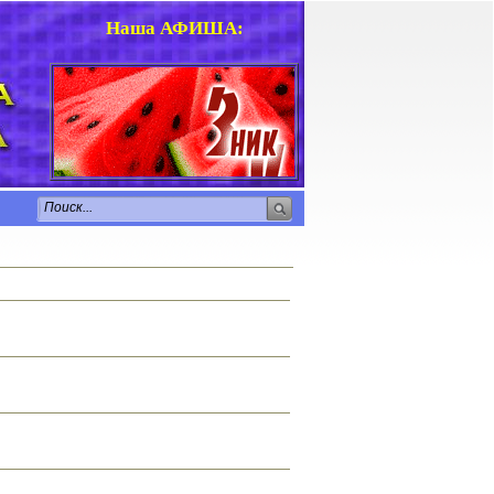
Наша АФИША
: