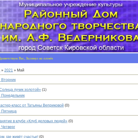
риветствую Вас,
Заглянул на огонёк
я
»
2021
»
Май
, Вторник
Солнца лучик золотой»
(1)
, Понедельник
астер-класс от Татьяны Веприковой
(0)
, Пятница
анятие в клубе «Клуб деловых людей»
(0)
 Четверг
ом, где живёт счастье!
(0)