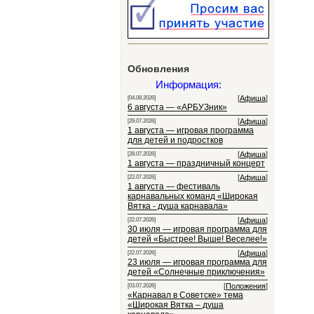
Обновления
Информация:
[
Афиша
]
[04.08.2026]
6 августа — «АРБУЗник»
[
Афиша
]
[29.07.2026]
1 августа — игровая программа
для детей и подростков
[
Афиша
]
[28.07.2026]
1 августа — праздничный концерт
[
Афиша
]
[22.07.2026]
1 августа — фестиваль
карнавальных команд «Широкая
Вятка - душа карнавала»
[
Афиша
]
[22.07.2026]
30 июля — игровая программа для
детей «Быстрее! Выше! Веселее!»
[
Афиша
]
[22.07.2026]
23 июля — игровая программа для
детей «Солнечные приключения»
[
Положения
]
[03.07.2026]
«Карнавал в Советске» тема
«Широкая Вятка – душа