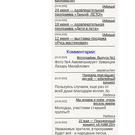
карнавала»
[
Афиша
]
[23.06.2026]
24 июня — развлекательная
программа «Танцуй, ЛЕТО!»
[
Афиша
]
[16.06.2026]
18 июня — развлекательная
программа «Дети в лете»
[
Афиша
]
[09.06.2026]
12 июня — выставка-продажа
«Русь мастеровая»
Комментарии:
Фотографии. Выпуск №1
[22.10.2024]
Фото №4 Аккомпанирует Урванцев
Лазарь Михайлович
aepatruchev
Надежда приглашает
друзей — юбилейный
[01.07.2022]
концерт
Пользуясь случаем, еще раз от
всей души благодарю коллег, бо
Надюха
Мы играем и поём, очень
[23.06.2022]
весело живём
Молодцы, участники старшей
группы!!!
Надюха
22 мая — Праздничный
[16.05.2022]
концерт «А НАМ 25!»
Уважаемые зрители, в программе
будет всё - и народные песни,