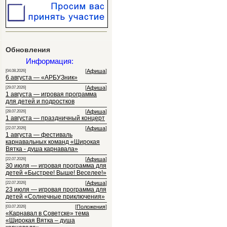
Обновления
Информация:
[
Афиша
]
[04.08.2026]
6 августа — «АРБУЗник»
[
Афиша
]
[29.07.2026]
1 августа — игровая программа
для детей и подростков
[
Афиша
]
[28.07.2026]
1 августа — праздничный концерт
[
Афиша
]
[22.07.2026]
1 августа — фестиваль
карнавальных команд «Широкая
Вятка - душа карнавала»
[
Афиша
]
[22.07.2026]
30 июля — игровая программа для
детей «Быстрее! Выше! Веселее!»
[
Афиша
]
[22.07.2026]
23 июля — игровая программа для
детей «Солнечные приключения»
[
Положения
]
[03.07.2026]
«Карнавал в Советске» тема
«Широкая Вятка – душа