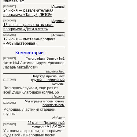
карнавала»
[
Афиша
]
[23.06.2026]
24 июня — развлекательная
программа «Танцуй, ЛЕТО!»
[
Афиша
]
[16.06.2026]
18 июня — развлекательная
программа «Дети в лете»
[
Афиша
]
[09.06.2026]
12 июня — выставка-продажа
«Русь мастеровая»
Комментарии:
Фотографии. Выпуск №1
[22.10.2024]
Фото №4 Аккомпанирует Урванцев
Лазарь Михайлович
aepatruchev
Надежда приглашает
друзей — юбилейный
[01.07.2022]
концерт
Пользуясь случаем, еще раз от
всей души благодарю коллег, бо
Надюха
Мы играем и поём, очень
[23.06.2022]
весело живём
Молодцы, участники старшей
группы!!!
Надюха
22 мая — Праздничный
[16.05.2022]
концерт «А НАМ 25!»
Уважаемые зрители, в программе
будет всё - и народные песни,