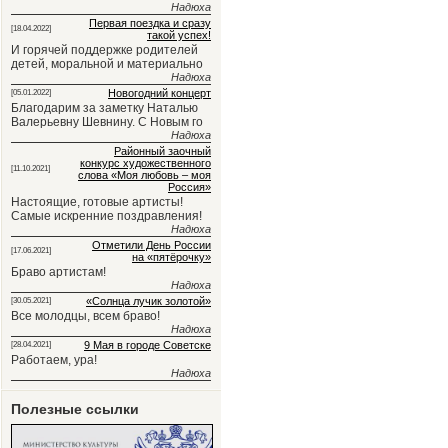
Надюха
Первая поездка и сразу
[18.04.2022]
такой успех!
И горячей поддержке родителей
детей, моральной и материально
Надюха
Новогодний концерт
[05.01.2022]
Благодарим за заметку Наталью
Валерьевну Шевнину. С Новым го
Надюха
Районный заочный
конкурс художественного
[11.10.2021]
слова «Моя любовь – моя
Россия»
Настоящие, готовые артисты!
Самые искренние поздравления!
Надюха
Отметили День России
[17.06.2021]
на «пятёрочку»
Браво артистам!
Надюха
«Солнца лучик золотой»
[30.05.2021]
Все молодцы, всем браво!
Надюха
9 Мая в городе Советске
[28.04.2021]
Работаем, ура!
Надюха
Полезные ссылки