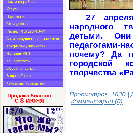
Вести из района
Услуги
27 апрел
Положения
Официально
народного т
Раздел ФЗ-223/ФЗ-44
детьми. Он
Антикоррупционная политика
педагогами-н
Конфиденциальность
почему? Да п
История РДНТ
городской к
Как проехать
Обратная связь
творчества «Ра
Вопрос/Ответ
Контакты, учредители
Просмотров: 1830 | 
Продажа билетов
с 8
июня
Комментарии (0)