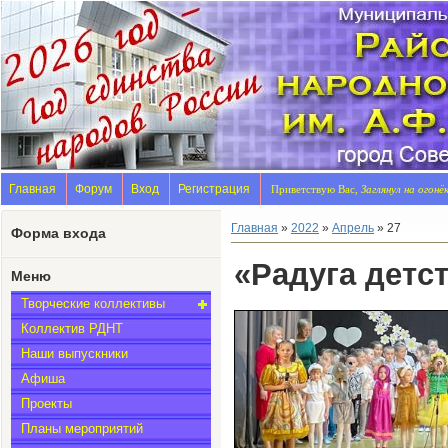
Главная
Форум
Вход
Регистрация
Приветствую Вас,
Заглянул на огонё
Главная
»
2022
»
Апрель
»
27
Форма входа
«Радуга детс
Меню
Творческие коллективы
Коллектив РДНТ
Наши выпускники
Афиша
Проекты
Планы мероприятий