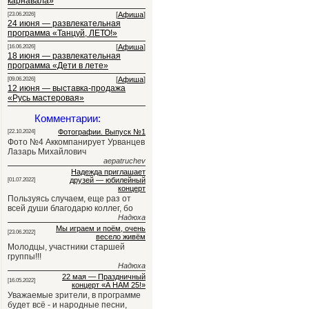
карнавала»
[
Афиша
]
[23.06.2026]
24 июня — развлекательная
программа «Танцуй, ЛЕТО!»
[
Афиша
]
[16.06.2026]
18 июня — развлекательная
программа «Дети в лете»
[
Афиша
]
[09.06.2026]
12 июня — выставка-продажа
«Русь мастеровая»
Комментарии:
Фотографии. Выпуск №1
[22.10.2024]
Фото №4 Аккомпанирует Урванцев
Лазарь Михайлович
aepatruchev
Надежда приглашает
друзей — юбилейный
[01.07.2022]
концерт
Пользуясь случаем, еще раз от
всей души благодарю коллег, бо
Надюха
Мы играем и поём, очень
[23.06.2022]
весело живём
Молодцы, участники старшей
группы!!!
Надюха
22 мая — Праздничный
[16.05.2022]
концерт «А НАМ 25!»
Уважаемые зрители, в программе
будет всё - и народные песни,