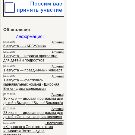
Обновления
Информация:
[
Афиша
]
[04.08.2026]
6 августа — «АРБУЗник»
[
Афиша
]
[29.07.2026]
1 августа — игровая программа
для детей и подростков
[
Афиша
]
[28.07.2026]
1 августа — праздничный концерт
[
Афиша
]
[22.07.2026]
1 августа — фестиваль
карнавальных команд «Широкая
Вятка - душа карнавала»
[
Афиша
]
[22.07.2026]
30 июля — игровая программа для
детей «Быстрее! Выше! Веселее!»
[
Афиша
]
[22.07.2026]
23 июля — игровая программа для
детей «Солнечные приключения»
[
Положения
]
[03.07.2026]
«Карнавал в Советске» тема
«Широкая Вятка – душа