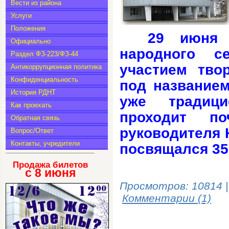
Вести из района
Услуги
Положения
29 июня 
Официально
народного с
Раздел ФЗ-223/ФЗ-44
участием твор
Антикоррупционная политика
Конфиденциальность
под названием
История РДНТ
уже традици
Как проехать
проходит п
Обратная связь
руководителя Н
Вопрос/Ответ
Контакты, учредители
посвящался 35
Продажа билетов
с 8
июня
Просмотров: 10814 
Комментарии (1)