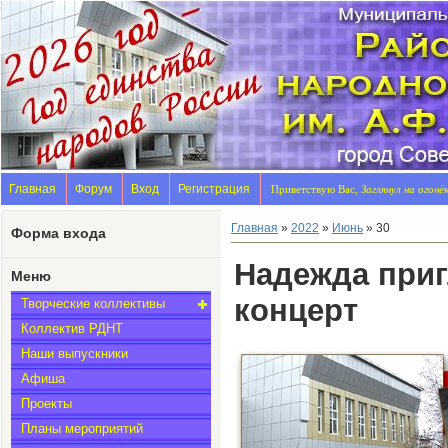
Главная
Форум
Вход
Регистрация
Приветствую Вас,
Заглянул на огонё
Главная
»
2022
»
Июнь
»
30
Форма входа
Надежда при
Меню
концерт
Творческие коллективы
Коллектив РДНТ
Наши выпускники
Афиша
Проекты
Планы мероприятий