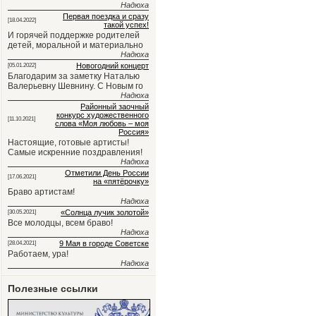
Надюха
Первая поездка и сразу
[18.04.2022]
такой успех!
И горячей поддержке родителей
детей, моральной и материально
Надюха
Новогодний концерт
[05.01.2022]
Благодарим за заметку Наталью
Валерьевну Шевнину. С Новым го
Надюха
Районный заочный
конкурс художественного
[11.10.2021]
слова «Моя любовь – моя
Россия»
Настоящие, готовые артисты!
Самые искренние поздравления!
Надюха
Отметили День России
[17.06.2021]
на «пятёрочку»
Браво артистам!
Надюха
«Солнца лучик золотой»
[30.05.2021]
Все молодцы, всем браво!
Надюха
9 Мая в городе Советске
[28.04.2021]
Работаем, ура!
Надюха
Полезные ссылки