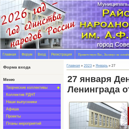
Главная
Форум
Вход
Регистрация
Приветствую Вас,
Заглянул на огонё
Главная
»
2023
»
Январь
»
27
Форма входа
27 января Де
Меню
Ленинграда о
Творческие коллективы
Коллектив РДНТ
Наши выпускники
Афиша
Проекты
Планы мероприятий