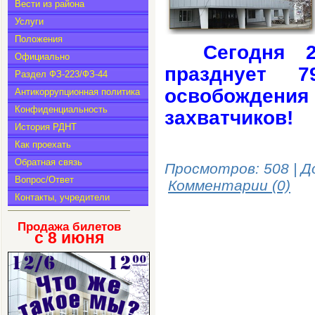
Вести из района
Услуги
Положения
Сегодня 
Официально
празднует 
Раздел ФЗ-223/ФЗ-44
освобождения
Антикоррупционная политика
Конфиденциальность
захватчиков!
История РДНТ
Как проехать
Обратная связь
Просмотров: 508 | Д
Вопрос/Ответ
Комментарии (0)
Контакты, учредители
Продажа билетов
с 8
июня