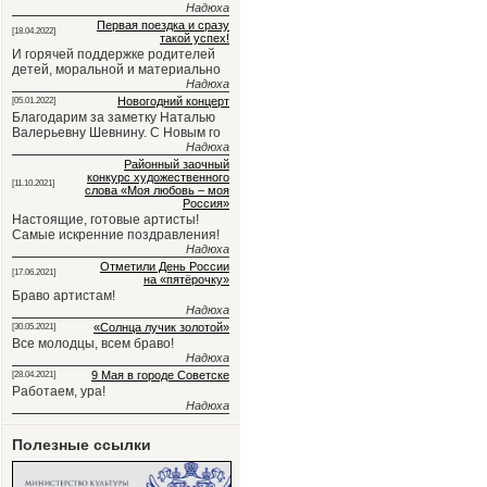
Надюха
Первая поездка и сразу
[18.04.2022]
такой успех!
И горячей поддержке родителей
детей, моральной и материально
Надюха
Новогодний концерт
[05.01.2022]
Благодарим за заметку Наталью
Валерьевну Шевнину. С Новым го
Надюха
Районный заочный
конкурс художественного
[11.10.2021]
слова «Моя любовь – моя
Россия»
Настоящие, готовые артисты!
Самые искренние поздравления!
Надюха
Отметили День России
[17.06.2021]
на «пятёрочку»
Браво артистам!
Надюха
«Солнца лучик золотой»
[30.05.2021]
Все молодцы, всем браво!
Надюха
9 Мая в городе Советске
[28.04.2021]
Работаем, ура!
Надюха
Полезные ссылки