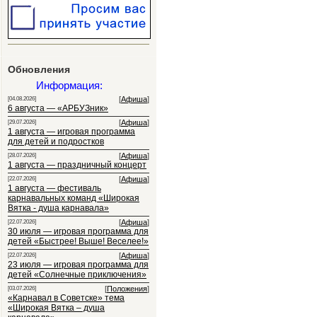
Обновления
Информация:
[
Афиша
]
[04.08.2026]
6 августа — «АРБУЗник»
[
Афиша
]
[29.07.2026]
1 августа — игровая программа
для детей и подростков
[
Афиша
]
[28.07.2026]
1 августа — праздничный концерт
[
Афиша
]
[22.07.2026]
1 августа — фестиваль
карнавальных команд «Широкая
Вятка - душа карнавала»
[
Афиша
]
[22.07.2026]
30 июля — игровая программа для
детей «Быстрее! Выше! Веселее!»
[
Афиша
]
[22.07.2026]
23 июля — игровая программа для
детей «Солнечные приключения»
[
Положения
]
[03.07.2026]
«Карнавал в Советске» тема
«Широкая Вятка – душа