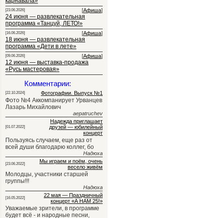
карнавала»
[
Афиша
]
[23.06.2026]
24 июня — развлекательная
программа «Танцуй, ЛЕТО!»
[
Афиша
]
[16.06.2026]
18 июня — развлекательная
программа «Дети в лете»
[
Афиша
]
[09.06.2026]
12 июня — выставка-продажа
«Русь мастеровая»
Комментарии:
Фотографии. Выпуск №1
[22.10.2024]
Фото №4 Аккомпанирует Урванцев
Лазарь Михайлович
aepatruchev
Надежда приглашает
друзей — юбилейный
[01.07.2022]
концерт
Пользуясь случаем, еще раз от
всей души благодарю коллег, бо
Надюха
Мы играем и поём, очень
[23.06.2022]
весело живём
Молодцы, участники старшей
группы!!!
Надюха
22 мая — Праздничный
[16.05.2022]
концерт «А НАМ 25!»
Уважаемые зрители, в программе
будет всё - и народные песни,