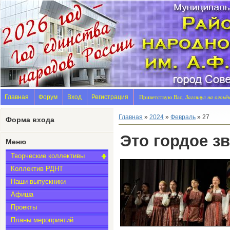
Главная
Форум
Вход
Регистрация
Приветствую Вас,
Заглянул на огонё
Главная
»
2024
»
Февраль
»
27
Форма входа
Это гордое з
Меню
Творческие коллективы
Коллектив РДНТ
Наши выпускники
Афиша
Проекты
Планы мероприятий