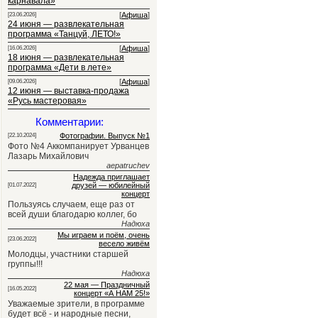
карнавала»
[
Афиша
]
[23.06.2026]
24 июня — развлекательная
программа «Танцуй, ЛЕТО!»
[
Афиша
]
[16.06.2026]
18 июня — развлекательная
программа «Дети в лете»
[
Афиша
]
[09.06.2026]
12 июня — выставка-продажа
«Русь мастеровая»
Комментарии:
Фотографии. Выпуск №1
[22.10.2024]
Фото №4 Аккомпанирует Урванцев
Лазарь Михайлович
aepatruchev
Надежда приглашает
друзей — юбилейный
[01.07.2022]
концерт
Пользуясь случаем, еще раз от
всей души благодарю коллег, бо
Надюха
Мы играем и поём, очень
[23.06.2022]
весело живём
Молодцы, участники старшей
группы!!!
Надюха
22 мая — Праздничный
[16.05.2022]
концерт «А НАМ 25!»
Уважаемые зрители, в программе
будет всё - и народные песни,