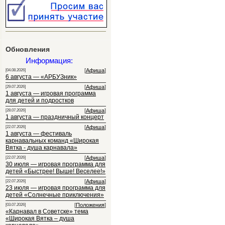
Обновления
Информация:
[
Афиша
]
[04.08.2026]
6 августа — «АРБУЗник»
[
Афиша
]
[29.07.2026]
1 августа — игровая программа
для детей и подростков
[
Афиша
]
[28.07.2026]
1 августа — праздничный концерт
[
Афиша
]
[22.07.2026]
1 августа — фестиваль
карнавальных команд «Широкая
Вятка - душа карнавала»
[
Афиша
]
[22.07.2026]
30 июля — игровая программа для
детей «Быстрее! Выше! Веселее!»
[
Афиша
]
[22.07.2026]
23 июля — игровая программа для
детей «Солнечные приключения»
[
Положения
]
[03.07.2026]
«Карнавал в Советске» тема
«Широкая Вятка – душа