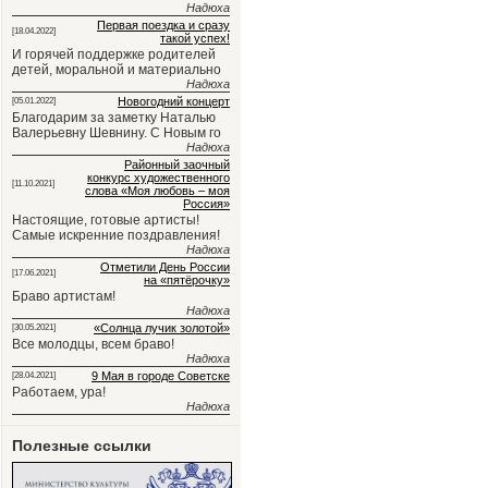
Надюха
Первая поездка и сразу
[18.04.2022]
такой успех!
И горячей поддержке родителей
детей, моральной и материально
Надюха
Новогодний концерт
[05.01.2022]
Благодарим за заметку Наталью
Валерьевну Шевнину. С Новым го
Надюха
Районный заочный
конкурс художественного
[11.10.2021]
слова «Моя любовь – моя
Россия»
Настоящие, готовые артисты!
Самые искренние поздравления!
Надюха
Отметили День России
[17.06.2021]
на «пятёрочку»
Браво артистам!
Надюха
«Солнца лучик золотой»
[30.05.2021]
Все молодцы, всем браво!
Надюха
9 Мая в городе Советске
[28.04.2021]
Работаем, ура!
Надюха
Полезные ссылки