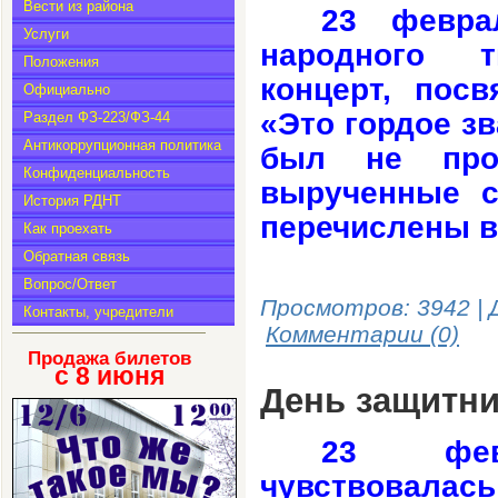
Вести из района
23
февра
Услуги
народного т
Положения
концерт, пос
Официально
«Это гордое з
Раздел ФЗ-223/ФЗ-44
Антикоррупционная политика
был не прос
Конфиденциальность
вырученные с
История РДНТ
перечислены в
Как проехать
Обратная связь
Вопрос/Ответ
Просмотров: 3942 | 
Контакты, учредители
Комментарии (0)
Продажа билетов
с 8
июня
День защитни
23 фев
чувствовала