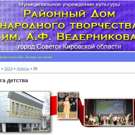
риветствую Вас,
Заглянул на огонёк
я
»
2024
»
Апрель
»
26
га детства