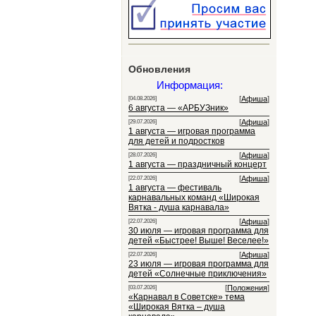
Обновления
Информация:
[
Афиша
]
[04.08.2026]
6 августа — «АРБУЗник»
[
Афиша
]
[29.07.2026]
1 августа — игровая программа
для детей и подростков
[
Афиша
]
[28.07.2026]
1 августа — праздничный концерт
[
Афиша
]
[22.07.2026]
1 августа — фестиваль
карнавальных команд «Широкая
Вятка - душа карнавала»
[
Афиша
]
[22.07.2026]
30 июля — игровая программа для
детей «Быстрее! Выше! Веселее!»
[
Афиша
]
[22.07.2026]
23 июля — игровая программа для
детей «Солнечные приключения»
[
Положения
]
[03.07.2026]
«Карнавал в Советске» тема
«Широкая Вятка – душа