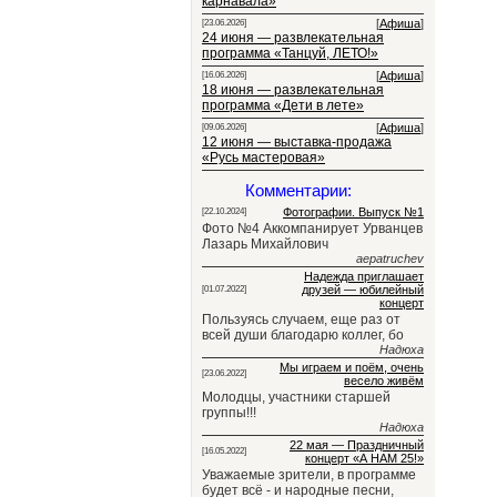
карнавала»
[
Афиша
]
[23.06.2026]
24 июня — развлекательная
программа «Танцуй, ЛЕТО!»
[
Афиша
]
[16.06.2026]
18 июня — развлекательная
программа «Дети в лете»
[
Афиша
]
[09.06.2026]
12 июня — выставка-продажа
«Русь мастеровая»
Комментарии:
Фотографии. Выпуск №1
[22.10.2024]
Фото №4 Аккомпанирует Урванцев
Лазарь Михайлович
aepatruchev
Надежда приглашает
друзей — юбилейный
[01.07.2022]
концерт
Пользуясь случаем, еще раз от
всей души благодарю коллег, бо
Надюха
Мы играем и поём, очень
[23.06.2022]
весело живём
Молодцы, участники старшей
группы!!!
Надюха
22 мая — Праздничный
[16.05.2022]
концерт «А НАМ 25!»
Уважаемые зрители, в программе
будет всё - и народные песни,