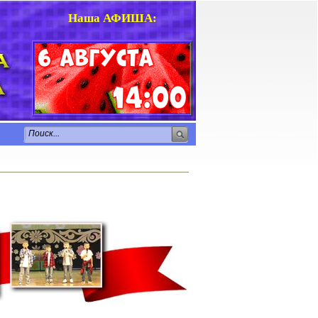
Наша АФИША
: