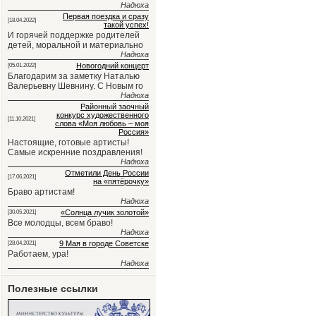
Надюха
Первая поездка и сразу
[18.04.2022]
такой успех!
И горячей поддержке родителей
детей, моральной и материально
Надюха
Новогодний концерт
[05.01.2022]
Благодарим за заметку Наталью
Валерьевну Шевнину. С Новым го
Надюха
Районный заочный
конкурс художественного
[11.10.2021]
слова «Моя любовь – моя
Россия»
Настоящие, готовые артисты!
Самые искренние поздравления!
Надюха
Отметили День России
[17.06.2021]
на «пятёрочку»
Браво артистам!
Надюха
«Солнца лучик золотой»
[30.05.2021]
Все молодцы, всем браво!
Надюха
9 Мая в городе Советске
[28.04.2021]
Работаем, ура!
Надюха
Полезные ссылки