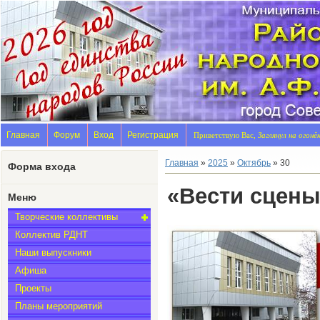
Главная
Форум
Вход
Регистрация
Приветствую Вас,
Заглянул на огонё
Главная
»
2025
»
Октябрь
»
30
Форма входа
«Вести сцены
Меню
Творческие коллективы
Коллектив РДНТ
Наши выпускники
Афиша
Проекты
Планы мероприятий