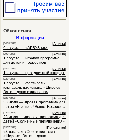
Обновления
Информация:
[
Афиша
]
[04.08.2026]
6 августа — «АРБУЗник»
[
Афиша
]
[29.07.2026]
1 августа — игровая программа
для детей и подростков
[
Афиша
]
[28.07.2026]
1 августа — праздничный концерт
[
Афиша
]
[22.07.2026]
1 августа — фестиваль
карнавальных команд «Широкая
Вятка - душа карнавала»
[
Афиша
]
[22.07.2026]
30 июля — игровая программа для
детей «Быстрее! Выше! Веселее!»
[
Афиша
]
[22.07.2026]
23 июля — игровая программа для
детей «Солнечные приключения»
[
Положения
]
[03.07.2026]
«Карнавал в Советске» тема
«Широкая Вятка – душа