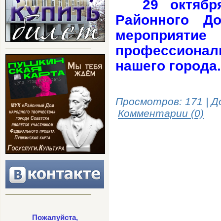
29 октябр
Районного Д
мероприят
профессионал
нашего города.
Просмотров: 171 | Д
Комментарии (0)
Пожалуйста,