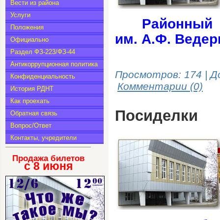
Вести из района
Услуги
Районны
Положения
им. А.Ф. Ведер
Официально
Раздел ФЗ-223/ФЗ-44
Антикоррупционная политика
Просмотров: 174 | Д
Конфиденциальность
Комментарии (0)
История РДНТ
Как проехать
Посиделки
Обратная связь
Вопрос/Ответ
Контакты, учредители
Продажа билетов
с 8
июня