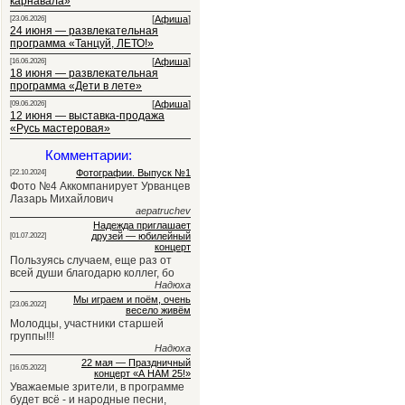
карнавала»
[
Афиша
]
[23.06.2026]
24 июня — развлекательная
программа «Танцуй, ЛЕТО!»
[
Афиша
]
[16.06.2026]
18 июня — развлекательная
программа «Дети в лете»
[
Афиша
]
[09.06.2026]
12 июня — выставка-продажа
«Русь мастеровая»
Комментарии:
Фотографии. Выпуск №1
[22.10.2024]
Фото №4 Аккомпанирует Урванцев
Лазарь Михайлович
aepatruchev
Надежда приглашает
друзей — юбилейный
[01.07.2022]
концерт
Пользуясь случаем, еще раз от
всей души благодарю коллег, бо
Надюха
Мы играем и поём, очень
[23.06.2022]
весело живём
Молодцы, участники старшей
группы!!!
Надюха
22 мая — Праздничный
[16.05.2022]
концерт «А НАМ 25!»
Уважаемые зрители, в программе
будет всё - и народные песни,