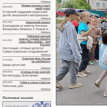
Надюха
Первая поездка и сразу
[18.04.2022]
такой успех!
И горячей поддержке родителей
детей, моральной и материально
Надюха
Новогодний концерт
[05.01.2022]
Благодарим за заметку Наталью
Валерьевну Шевнину. С Новым го
Надюха
Районный заочный
конкурс художественного
[11.10.2021]
слова «Моя любовь – моя
Россия»
Настоящие, готовые артисты!
Самые искренние поздравления!
Надюха
Отметили День России
[17.06.2021]
на «пятёрочку»
Браво артистам!
Надюха
«Солнца лучик золотой»
[30.05.2021]
Все молодцы, всем браво!
Надюха
9 Мая в городе Советске
[28.04.2021]
Работаем, ура!
Надюха
Полезные ссылки