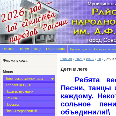
Главная
Форум
Вход
Регистрация
Приветствую Вас,
Заглянул на огонё
Главная
»
2026
»
Июнь
»
18
» Дети в 
Форма входа
Дети в лете
Меню
Ребята ве
Творческие коллективы
Коллектив РДНТ
Песни, танцы 
Наши выпускники
каждому. Неко
Афиша
сольное пен
Проекты
объединили!
\
Планы мероприятий