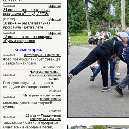
карнавала»
[
Афиша
]
[23.06.2026]
24 июня — развлекательная
программа «Танцуй, ЛЕТО!»
[
Афиша
]
[16.06.2026]
18 июня — развлекательная
программа «Дети в лете»
[
Афиша
]
[09.06.2026]
12 июня — выставка-продажа
«Русь мастеровая»
Комментарии:
Фотографии. Выпуск №1
[22.10.2024]
Фото №4 Аккомпанирует Урванцев
Лазарь Михайлович
aepatruchev
Надежда приглашает
друзей — юбилейный
[01.07.2022]
концерт
Пользуясь случаем, еще раз от
всей души благодарю коллег, бо
Надюха
Мы играем и поём, очень
[23.06.2022]
весело живём
Молодцы, участники старшей
группы!!!
Надюха
22 мая — Праздничный
[16.05.2022]
концерт «А НАМ 25!»
Уважаемые зрители, в программе
будет всё - и народные песни,