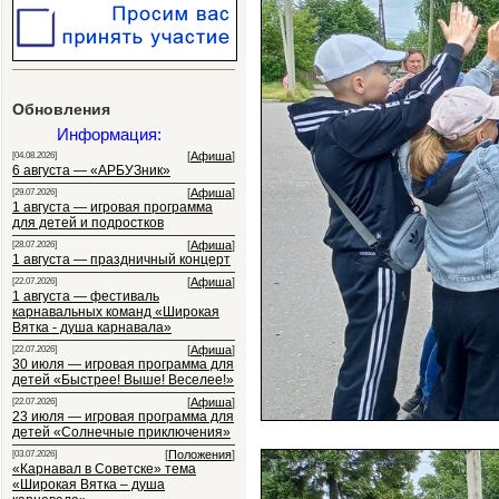
Обновления
Информация:
[
Афиша
]
[04.08.2026]
6 августа — «АРБУЗник»
[
Афиша
]
[29.07.2026]
1 августа — игровая программа
для детей и подростков
[
Афиша
]
[28.07.2026]
1 августа — праздничный концерт
[
Афиша
]
[22.07.2026]
1 августа — фестиваль
карнавальных команд «Широкая
Вятка - душа карнавала»
[
Афиша
]
[22.07.2026]
30 июля — игровая программа для
детей «Быстрее! Выше! Веселее!»
[
Афиша
]
[22.07.2026]
23 июля — игровая программа для
детей «Солнечные приключения»
[
Положения
]
[03.07.2026]
«Карнавал в Советске» тема
«Широкая Вятка – душа