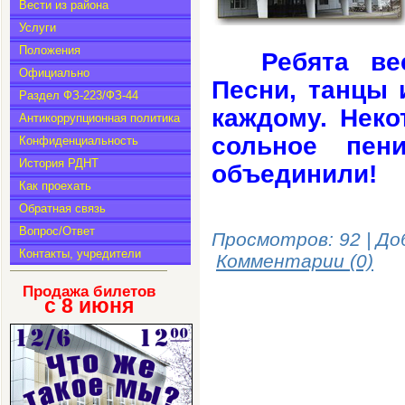
Вести из района
Услуги
Положения
Ребята ве
Официально
Песни, танцы 
Раздел ФЗ-223/ФЗ-44
каждому. Неко
Антикоррупционная политика
сольное пен
Конфиденциальность
История РДНТ
объединили!
Как проехать
Обратная связь
Вопрос/Ответ
Просмотров: 92 | До
Контакты, учредители
Комментарии (0)
Продажа билетов
с 8
июня