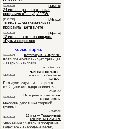
карнавала»
[
Афиша
]
[23.06.2026]
24 июня — развлекательная
программа «Танцуй, ЛЕТО!»
[
Афиша
]
[16.06.2026]
18 июня — развлекательная
программа «Дети в лете»
[
Афиша
]
[09.06.2026]
12 июня — выставка-продажа
«Русь мастеровая»
Комментарии:
Фотографии. Выпуск №1
[22.10.2024]
Фото №4 Аккомпанирует Урванцев
Лазарь Михайлович
aepatruchev
Надежда приглашает
друзей — юбилейный
[01.07.2022]
концерт
Пользуясь случаем, еще раз от
всей души благодарю коллег, бо
Надюха
Мы играем и поём, очень
[23.06.2022]
весело живём
Молодцы, участники старшей
группы!!!
Надюха
22 мая — Праздничный
[16.05.2022]
концерт «А НАМ 25!»
Уважаемые зрители, в программе
будет всё - и народные песни,