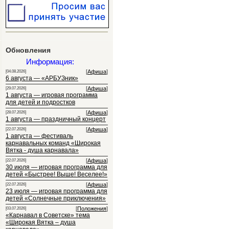
Обновления
Информация:
[
Афиша
]
[04.08.2026]
6 августа — «АРБУЗник»
[
Афиша
]
[29.07.2026]
1 августа — игровая программа
для детей и подростков
[
Афиша
]
[28.07.2026]
1 августа — праздничный концерт
[
Афиша
]
[22.07.2026]
1 августа — фестиваль
карнавальных команд «Широкая
Вятка - душа карнавала»
[
Афиша
]
[22.07.2026]
30 июля — игровая программа для
детей «Быстрее! Выше! Веселее!»
[
Афиша
]
[22.07.2026]
23 июля — игровая программа для
детей «Солнечные приключения»
[
Положения
]
[03.07.2026]
«Карнавал в Советске» тема
«Широкая Вятка – душа