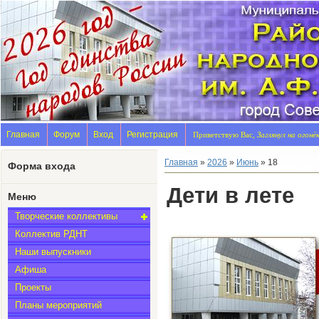
Главная
Форум
Вход
Регистрация
Приветствую Вас,
Заглянул на огонё
Главная
»
2026
»
Июнь
»
18
Форма входа
Дети в лете
Меню
Творческие коллективы
Коллектив РДНТ
Наши выпускники
Афиша
Проекты
Планы мероприятий