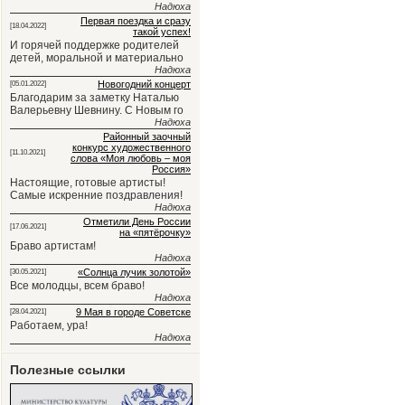
Надюха
Первая поездка и сразу
[18.04.2022]
такой успех!
И горячей поддержке родителей
детей, моральной и материально
Надюха
Новогодний концерт
[05.01.2022]
Благодарим за заметку Наталью
Валерьевну Шевнину. С Новым го
Надюха
Районный заочный
конкурс художественного
[11.10.2021]
слова «Моя любовь – моя
Россия»
Настоящие, готовые артисты!
Самые искренние поздравления!
Надюха
Отметили День России
[17.06.2021]
на «пятёрочку»
Браво артистам!
Надюха
«Солнца лучик золотой»
[30.05.2021]
Все молодцы, всем браво!
Надюха
9 Мая в городе Советске
[28.04.2021]
Работаем, ура!
Надюха
Полезные ссылки