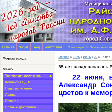
Главная
Форум
Вход
Регистрация
Приветствую Вас,
Заглянул на огонё
Главная
»
2026
»
Июнь
»
22
» 85 лет 
Форма входа
85 лет назад началась
Меню
22 июня, 
Творческие коллективы
Коллектив РДНТ
Александр Со
Наши выпускники
цветов к мемо
Афиша
Проекты
Планы мероприятий