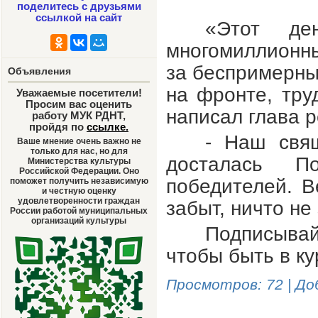
поделитесь с друзьями
ссылкой на сайт
«Этот д
многомиллионн
за беспримерны
Объявления
на фронте, тру
Уважаемые посетители!
Просим вас оценить
написал глава 
работу МУК РДНТ,
пройдя по
ссылке
.
- Наш свя
Ваше мнение очень важно не
только для нас, но для
досталась П
Министерства культуры
Российской Федерации. Оно
победителей. В
поможет получить независимую
и честную оценку
удовлетворенности граждан
забыт, ничто не
России работой муниципальных
организаций культуры
Подписыва
чтобы быть в ку
Просмотров
: 72 |
До