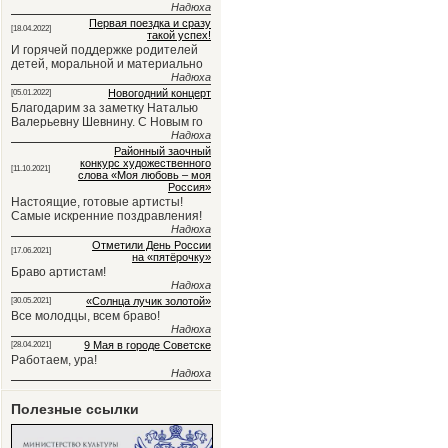
Надюха
Первая поездка и сразу
[18.04.2022]
такой успех!
И горячей поддержке родителей
детей, моральной и материально
Надюха
Новогодний концерт
[05.01.2022]
Благодарим за заметку Наталью
Валерьевну Шевнину. С Новым го
Надюха
Районный заочный
конкурс художественного
[11.10.2021]
слова «Моя любовь – моя
Россия»
Настоящие, готовые артисты!
Самые искренние поздравления!
Надюха
Отметили День России
[17.06.2021]
на «пятёрочку»
Браво артистам!
Надюха
«Солнца лучик золотой»
[30.05.2021]
Все молодцы, всем браво!
Надюха
9 Мая в городе Советске
[28.04.2021]
Работаем, ура!
Надюха
Полезные ссылки