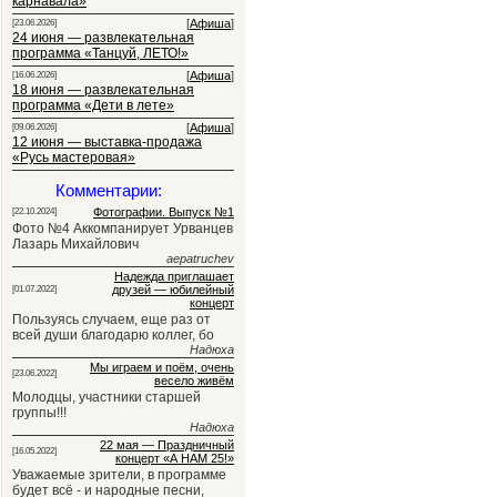
карнавала»
[
Афиша
]
[23.06.2026]
24 июня — развлекательная
программа «Танцуй, ЛЕТО!»
[
Афиша
]
[16.06.2026]
18 июня — развлекательная
программа «Дети в лете»
[
Афиша
]
[09.06.2026]
12 июня — выставка-продажа
«Русь мастеровая»
Комментарии:
Фотографии. Выпуск №1
[22.10.2024]
Фото №4 Аккомпанирует Урванцев
Лазарь Михайлович
aepatruchev
Надежда приглашает
друзей — юбилейный
[01.07.2022]
концерт
Пользуясь случаем, еще раз от
всей души благодарю коллег, бо
Надюха
Мы играем и поём, очень
[23.06.2022]
весело живём
Молодцы, участники старшей
группы!!!
Надюха
22 мая — Праздничный
[16.05.2022]
концерт «А НАМ 25!»
Уважаемые зрители, в программе
будет всё - и народные песни,