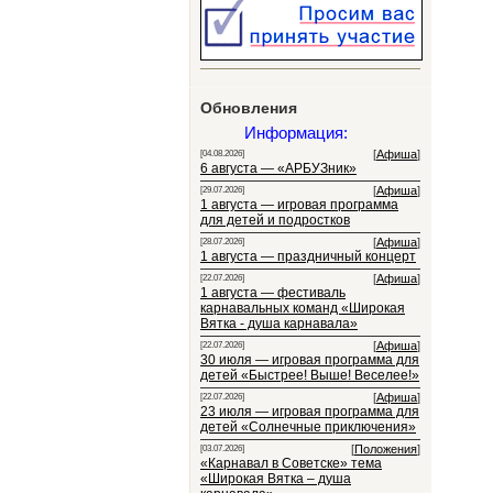
Обновления
Информация:
[
Афиша
]
[04.08.2026]
6 августа — «АРБУЗник»
[
Афиша
]
[29.07.2026]
1 августа — игровая программа
для детей и подростков
[
Афиша
]
[28.07.2026]
1 августа — праздничный концерт
[
Афиша
]
[22.07.2026]
1 августа — фестиваль
карнавальных команд «Широкая
Вятка - душа карнавала»
[
Афиша
]
[22.07.2026]
30 июля — игровая программа для
детей «Быстрее! Выше! Веселее!»
[
Афиша
]
[22.07.2026]
23 июля — игровая программа для
детей «Солнечные приключения»
[
Положения
]
[03.07.2026]
«Карнавал в Советске» тема
«Широкая Вятка – душа