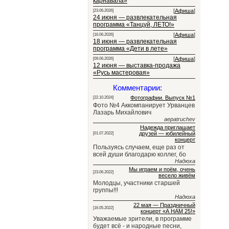
карнавала»
[
Афиша
]
[23.06.2026]
24 июня — развлекательная
программа «Танцуй, ЛЕТО!»
[
Афиша
]
[16.06.2026]
18 июня — развлекательная
программа «Дети в лете»
[
Афиша
]
[09.06.2026]
12 июня — выставка-продажа
«Русь мастеровая»
Комментарии:
Фотографии. Выпуск №1
[22.10.2024]
Фото №4 Аккомпанирует Урванцев
Лазарь Михайлович
aepatruchev
Надежда приглашает
друзей — юбилейный
[01.07.2022]
концерт
Пользуясь случаем, еще раз от
всей души благодарю коллег, бо
Надюха
Мы играем и поём, очень
[23.06.2022]
весело живём
Молодцы, участники старшей
группы!!!
Надюха
22 мая — Праздничный
[16.05.2022]
концерт «А НАМ 25!»
Уважаемые зрители, в программе
будет всё - и народные песни,