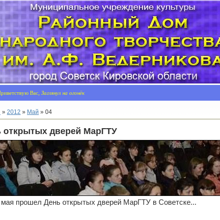
риветствую Вас,
Заглянул на огонёк
я
»
2012
»
Май
»
04
 открытых дверей МарГТУ
 мая прошел День открытых дверей МарГТУ в Советске.
..