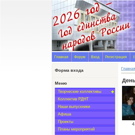
Главная
Форум
Вход
Регистрация
П
Главна
Форма входа
День
Меню
Творческие коллективы
Коллектив РДНТ
Наши выпускники
Афиша
Проекты
4
Планы мероприятий