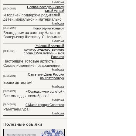
Надюха
Первая поездка и сразу
[18.04.2022]
такой успех!
И горячей поддержке родителей
детей, моральной и материально
Надюха
Новогодний концерт
[05.01.2022]
Благодарим за заметку Наталью
Валерьевну Шевнину. С Новым го
Надюха
Районный заочный
конкурс художественного
[11.10.2021]
слова «Моя любовь – моя
Россия»
Настоящие, готовые артисты!
Самые искренние поздравления!
Надюха
Отметили День России
[17.06.2021]
на «пятёрочку»
Браво артистам!
Надюха
«Солнца лучик золотой»
[30.05.2021]
Все молодцы, всем браво!
Надюха
9 Мая в городе Советске
[28.04.2021]
Работаем, ура!
Надюха
Полезные ссылки