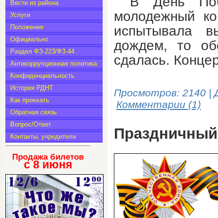
В День По
Вести из района
молодежный ко
Услуги
Положения
испытывала в
Официально
дождем, то об
Раздел ФЗ-223/ФЗ-44
сдалась. Концер
Антикоррупционная политика
Конфиденциальность
История РДНТ
Просмотров: 2140 | 
Как проехать
Комментарии (1)
Обратная связь
Вопрос/Ответ
Праздничный 
Контакты, учредители
Продажа билетов
с 8
июня