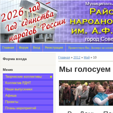
Главная
Форум
Вход
Регистрация
Приветствую Вас,
Заглянул на огонё
Главная
»
2012
»
Май
»
10
Форма входа
Мы голосуем 
Меню
Творческие коллективы
Коллектив РДНТ
Наши выпускники
Афиша
Проекты
Планы мероприятий