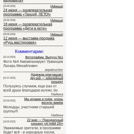
карнавала»
[
Афиша
]
[23.06.2026]
24 июня — развлекательная
программа «Танцуй, ЛЕТО!»
[
Афиша
]
[16.06.2026]
18 июня — развлекательная
программа «Дети в лете»
[
Афиша
]
[09.06.2026]
12 июня — выставка-продажа
«Русь мастеровая»
Комментарии:
Фотографии. Выпуск №1
[22.10.2024]
Фото №4 Аккомпанирует Урванцев
Лазарь Михайлович
aepatruchev
Надежда приглашает
друзей — юбилейный
[01.07.2022]
концерт
Пользуясь случаем, еще раз от
всей души благодарю коллег, бо
Надюха
Мы играем и поём, очень
[23.06.2022]
весело живём
Молодцы, участники старшей
группы!!!
Надюха
22 мая — Праздничный
[16.05.2022]
концерт «А НАМ 25!»
Уважаемые зрители, в программе
будет всё - и народные песни,