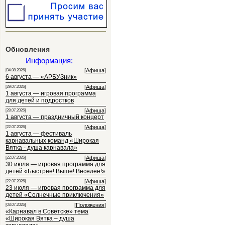
Обновления
Информация:
[
Афиша
]
[04.08.2026]
6 августа — «АРБУЗник»
[
Афиша
]
[29.07.2026]
1 августа — игровая программа
для детей и подростков
[
Афиша
]
[28.07.2026]
1 августа — праздничный концерт
[
Афиша
]
[22.07.2026]
1 августа — фестиваль
карнавальных команд «Широкая
Вятка - душа карнавала»
[
Афиша
]
[22.07.2026]
30 июля — игровая программа для
детей «Быстрее! Выше! Веселее!»
[
Афиша
]
[22.07.2026]
23 июля — игровая программа для
детей «Солнечные приключения»
[
Положения
]
[03.07.2026]
«Карнавал в Советске» тема
«Широкая Вятка – душа