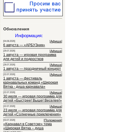
Обновления
Информация:
[
Афиша
]
[04.08.2026]
6 августа — «АРБУЗник»
[
Афиша
]
[29.07.2026]
1 августа — игровая программа
для детей и подростков
[
Афиша
]
[28.07.2026]
1 августа — праздничный концерт
[
Афиша
]
[22.07.2026]
1 августа — фестиваль
карнавальных команд «Широкая
Вятка - душа карнавала»
[
Афиша
]
[22.07.2026]
30 июля — игровая программа для
детей «Быстрее! Выше! Веселее!»
[
Афиша
]
[22.07.2026]
23 июля — игровая программа для
детей «Солнечные приключения»
[
Положения
]
[03.07.2026]
«Карнавал в Советске» тема
«Широкая Вятка – душа