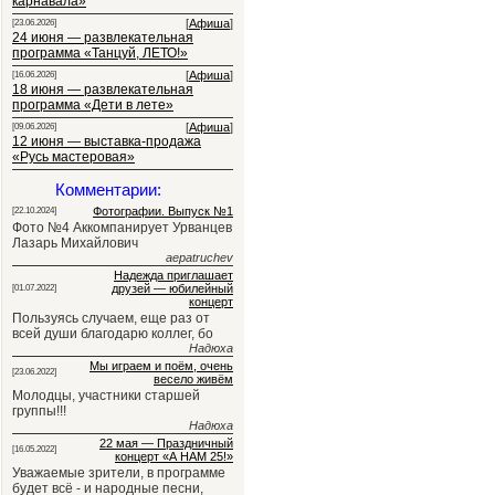
карнавала»
[
Афиша
]
[23.06.2026]
24 июня — развлекательная
программа «Танцуй, ЛЕТО!»
[
Афиша
]
[16.06.2026]
18 июня — развлекательная
программа «Дети в лете»
[
Афиша
]
[09.06.2026]
12 июня — выставка-продажа
«Русь мастеровая»
Комментарии:
Фотографии. Выпуск №1
[22.10.2024]
Фото №4 Аккомпанирует Урванцев
Лазарь Михайлович
aepatruchev
Надежда приглашает
друзей — юбилейный
[01.07.2022]
концерт
Пользуясь случаем, еще раз от
всей души благодарю коллег, бо
Надюха
Мы играем и поём, очень
[23.06.2022]
весело живём
Молодцы, участники старшей
группы!!!
Надюха
22 мая — Праздничный
[16.05.2022]
концерт «А НАМ 25!»
Уважаемые зрители, в программе
будет всё - и народные песни,