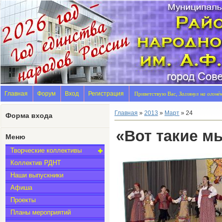
Главная
Форум
Вход
Регистрация
Приветствую Вас,
Заглянул на огонё
Главная
»
2013
»
Март
»
24
Форма входа
«Вот такие м
Меню
Творческие коллективы
Коллектив РДНТ
Наши выпускники
Афиша
Проекты
Планы мероприятий