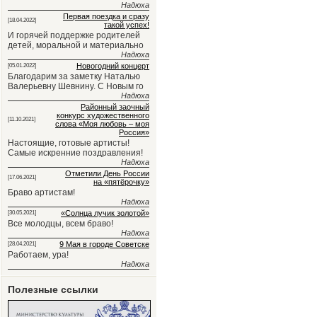
Надюха
Первая поездка и сразу
[18.04.2022]
такой успех!
И горячей поддержке родителей
детей, моральной и материально
Надюха
Новогодний концерт
[05.01.2022]
Благодарим за заметку Наталью
Валерьевну Шевнину. С Новым го
Надюха
Районный заочный
конкурс художественного
[11.10.2021]
слова «Моя любовь – моя
Россия»
Настоящие, готовые артисты!
Самые искренние поздравления!
Надюха
Отметили День России
[17.06.2021]
на «пятёрочку»
Браво артистам!
Надюха
«Солнца лучик золотой»
[30.05.2021]
Все молодцы, всем браво!
Надюха
9 Мая в городе Советске
[28.04.2021]
Работаем, ура!
Надюха
Полезные ссылки