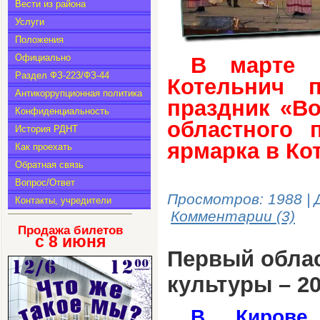
Вести из района
Услуги
Положения
Официально
В марте 
Раздел ФЗ-223/ФЗ-44
Котельнич п
Антикоррупционная политика
праздник «Во
Конфиденциальность
областного 
История РДНТ
ярмарка в Кот
Как проехать
Обратная связь
Вопрос/Ответ
Просмотров: 1988 | 
Контакты, учредители
Комментарии (3)
Продажа билетов
с 8
июня
Первый облас
культуры – 2
В Кирове