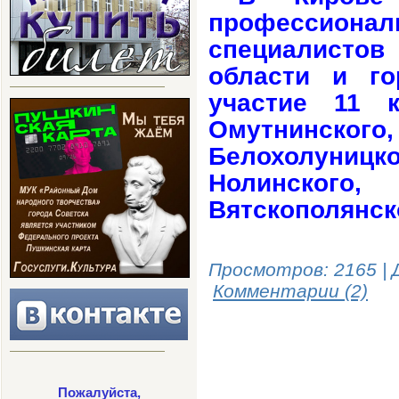
профессион
специалисто
области и го
участие 11 к
Омутнинско
Белохолуницк
Нолинского
Вятскополянско
Просмотров: 2165 | 
Комментарии (2)
Пожалуйста,