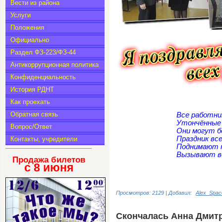
Вести из района
Услуги
Положения
Официально
Раздел ФЗ-223/ФЗ-44
Антикоррупционная политика
Конфиденциальность
История РДНТ
Как проехать
Обратная связь
Все работни
Утончённые
Вопрос/Ответ
Они могут б
Праздник все
Контакты, учредители
Поднимают 
Вызывают в
Продажа билетов
с 8
июня
Просмотров: 2129 | Добавил:
Alex_Spac
Скончалась Анна Дмит