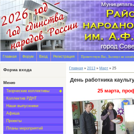
Главная
Форум
Вход
Регистрация
Приветствую Вас,
Заглянул на огонё
Главная
»
2013
»
Март
»
25
Форма входа
День работника каульт
Меню
25 марта, про
Творческие коллективы
Коллектив РДНТ
Наши выпускники
Афиша
Проекты
Планы мероприятий