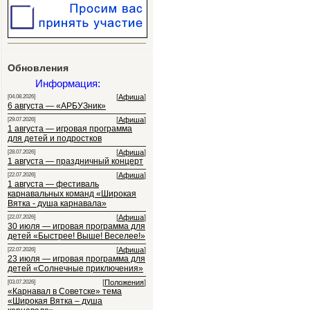
Обновления
Информация:
[
Афиша
]
[04.08.2026]
6 августа — «АРБУЗник»
[
Афиша
]
[29.07.2026]
1 августа — игровая программа
для детей и подростков
[
Афиша
]
[28.07.2026]
1 августа — праздничный концерт
[
Афиша
]
[22.07.2026]
1 августа — фестиваль
карнавальных команд «Широкая
Вятка - душа карнавала»
[
Афиша
]
[22.07.2026]
30 июля — игровая программа для
детей «Быстрее! Выше! Веселее!»
[
Афиша
]
[22.07.2026]
23 июля — игровая программа для
детей «Солнечные приключения»
[
Положения
]
[03.07.2026]
«Карнавал в Советске» тема
«Широкая Вятка – душа