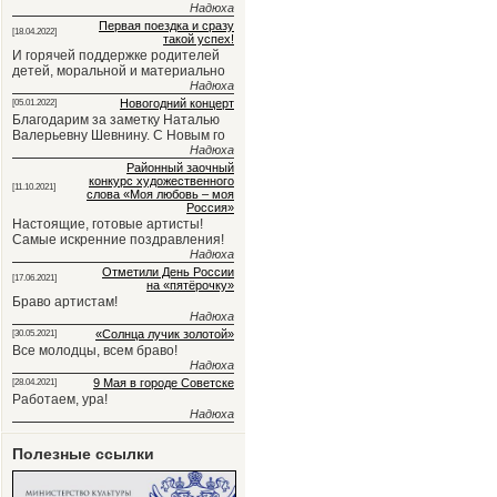
Надюха
Первая поездка и сразу
[18.04.2022]
такой успех!
И горячей поддержке родителей
детей, моральной и материально
Надюха
Новогодний концерт
[05.01.2022]
Благодарим за заметку Наталью
Валерьевну Шевнину. С Новым го
Надюха
Районный заочный
конкурс художественного
[11.10.2021]
слова «Моя любовь – моя
Россия»
Настоящие, готовые артисты!
Самые искренние поздравления!
Надюха
Отметили День России
[17.06.2021]
на «пятёрочку»
Браво артистам!
Надюха
«Солнца лучик золотой»
[30.05.2021]
Все молодцы, всем браво!
Надюха
9 Мая в городе Советске
[28.04.2021]
Работаем, ура!
Надюха
Полезные ссылки