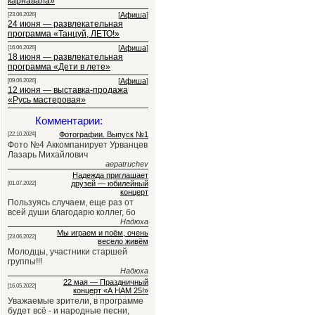
карнавала»
[
Афиша
]
[23.06.2026]
24 июня — развлекательная
программа «Танцуй, ЛЕТО!»
[
Афиша
]
[16.06.2026]
18 июня — развлекательная
программа «Дети в лете»
[
Афиша
]
[09.06.2026]
12 июня — выставка-продажа
«Русь мастеровая»
Комментарии:
Фотографии. Выпуск №1
[22.10.2024]
Фото №4 Аккомпанирует Урванцев
Лазарь Михайлович
aepatruchev
Надежда приглашает
друзей — юбилейный
[01.07.2022]
концерт
Пользуясь случаем, еще раз от
всей души благодарю коллег, бо
Надюха
Мы играем и поём, очень
[23.06.2022]
весело живём
Молодцы, участники старшей
группы!!!
Надюха
22 мая — Праздничный
[16.05.2022]
концерт «А НАМ 25!»
Уважаемые зрители, в программе
будет всё - и народные песни,