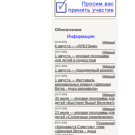
Обновления
Информация:
[
Афиша
]
[04.08.2026]
6 августа — «АРБУЗник»
[
Афиша
]
[29.07.2026]
1 августа — игровая программа
для детей и подростков
[
Афиша
]
[28.07.2026]
1 августа — праздничный концерт
[
Афиша
]
[22.07.2026]
1 августа — фестиваль
карнавальных команд «Широкая
Вятка - душа карнавала»
[
Афиша
]
[22.07.2026]
30 июля — игровая программа для
детей «Быстрее! Выше! Веселее!»
[
Афиша
]
[22.07.2026]
23 июля — игровая программа для
детей «Солнечные приключения»
[
Положения
]
[03.07.2026]
«Карнавал в Советске» тема
«Широкая Вятка – душа