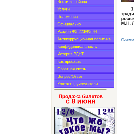
Вести из района
1
Услуги
трад
Положения
росы»
М.Н. 
Официально
Раздел ФЗ-223/ФЗ-44
Антикоррупционная политика
Просмот
Конфиденциальность
История РДНТ
Как проехать
Обратная связь
Вопрос/Ответ
Контакты, учредители
Продажа билетов
с 8
июня