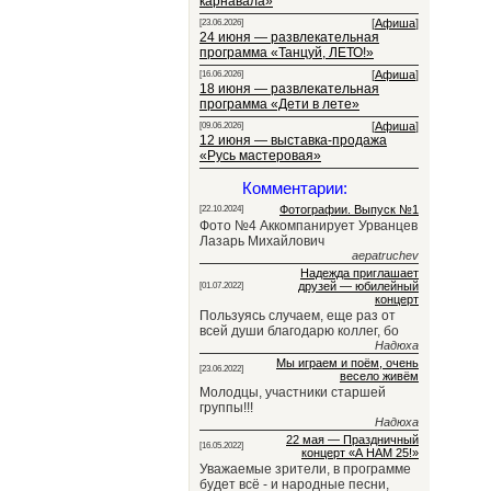
карнавала»
[
Афиша
]
[23.06.2026]
24 июня — развлекательная
программа «Танцуй, ЛЕТО!»
[
Афиша
]
[16.06.2026]
18 июня — развлекательная
программа «Дети в лете»
[
Афиша
]
[09.06.2026]
12 июня — выставка-продажа
«Русь мастеровая»
Комментарии:
Фотографии. Выпуск №1
[22.10.2024]
Фото №4 Аккомпанирует Урванцев
Лазарь Михайлович
aepatruchev
Надежда приглашает
друзей — юбилейный
[01.07.2022]
концерт
Пользуясь случаем, еще раз от
всей души благодарю коллег, бо
Надюха
Мы играем и поём, очень
[23.06.2022]
весело живём
Молодцы, участники старшей
группы!!!
Надюха
22 мая — Праздничный
[16.05.2022]
концерт «А НАМ 25!»
Уважаемые зрители, в программе
будет всё - и народные песни,