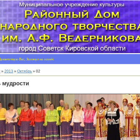
риветствую Вас,
Заглянул на огонёк
я
»
2013
»
Октябрь
»
02
 мудрости