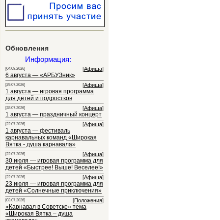
Обновления
Информация:
[
Афиша
]
[04.08.2026]
6 августа — «АРБУЗник»
[
Афиша
]
[29.07.2026]
1 августа — игровая программа
для детей и подростков
[
Афиша
]
[28.07.2026]
1 августа — праздничный концерт
[
Афиша
]
[22.07.2026]
1 августа — фестиваль
карнавальных команд «Широкая
Вятка - душа карнавала»
[
Афиша
]
[22.07.2026]
30 июля — игровая программа для
детей «Быстрее! Выше! Веселее!»
[
Афиша
]
[22.07.2026]
23 июля — игровая программа для
детей «Солнечные приключения»
[
Положения
]
[03.07.2026]
«Карнавал в Советске» тема
«Широкая Вятка – душа