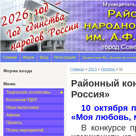
Главная
Форум
Вход
Регистрация
Приветствую Вас,
Заглянул на огонё
Главная
»
2013
»
Октябрь
»
11
Форма входа
Районный кон
Меню
Россия»
Творческие коллективы
Коллектив РДНТ
10 октября 
Наши выпускники
«Моя любовь, 
Афиша
Проекты
В конкурсе п
Планы мероприятий