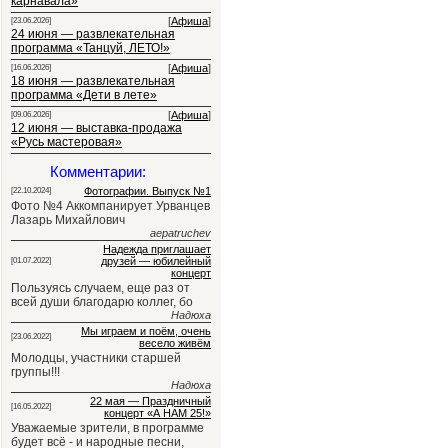
карнавала»
[
Афиша
]
[23.06.2026]
24 июня — развлекательная
программа «Танцуй, ЛЕТО!»
[
Афиша
]
[16.06.2026]
18 июня — развлекательная
программа «Дети в лете»
[
Афиша
]
[09.06.2026]
12 июня — выставка-продажа
«Русь мастеровая»
Комментарии:
Фотографии. Выпуск №1
[22.10.2024]
Фото №4 Аккомпанирует Урванцев
Лазарь Михайлович
aepatruchev
Надежда приглашает
друзей — юбилейный
[01.07.2022]
концерт
Пользуясь случаем, еще раз от
всей души благодарю коллег, бо
Надюха
Мы играем и поём, очень
[23.06.2022]
весело живём
Молодцы, участники старшей
группы!!!
Надюха
22 мая — Праздничный
[16.05.2022]
концерт «А НАМ 25!»
Уважаемые зрители, в программе
будет всё - и народные песни,