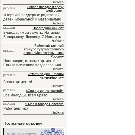
Надюха
Первая поездка и сразу
[18.04.2022]
такой успех!
И горячей поддержке родителей
детей, моральной и материально
Надюха
Новогодний концерт
[05.01.2022]
Благодарим за заметку Наталью
Валерьевну Шевнину. С Новым го
Надюха
Районный заочный
конкурс художественного
[11.10.2021]
слова «Моя любовь – моя
Россия»
Настоящие, готовые артисты!
Самые искренние поздравления!
Надюха
Отметили День России
[17.06.2021]
на «пятёрочку»
Браво артистам!
Надюха
«Солнца лучик золотой»
[30.05.2021]
Все молодцы, всем браво!
Надюха
9 Мая в городе Советске
[28.04.2021]
Работаем, ура!
Надюха
Полезные ссылки