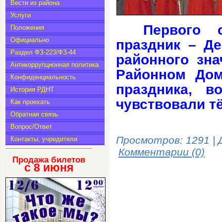
Вести из района
Услуги
Первого 
Положения
Официально
праздник – Де
Раздел ФЗ-223/ФЗ-44
районного зна
Антикоррупционная политика
Районном Дом
Конфиденциальность
праздника, в
История РДНТ
чувствовали т
Как проехать
Обратная связь
Вопрос/Ответ
Просмотров: 1291 | 
Контакты, учредители
Комментарии (0)
Продажа билетов
с 8
июня