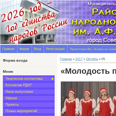
Главная
Форум
Вход
Регистрация
Приветствую Вас,
Заглянул на огонё
Главная
»
2017
»
Октябрь
»
05
Форма входа
«Молодость п
Меню
Творческие коллективы
Коллектив РДНТ
Наши выпускники
Афиша
Проекты
Планы мероприятий