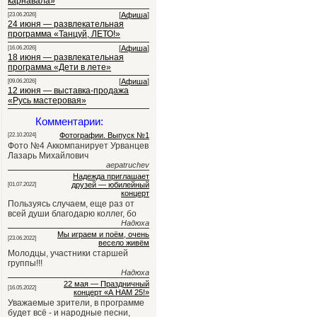
карнавала»
[
Афиша
]
[23.06.2026]
24 июня — развлекательная
программа «Танцуй, ЛЕТО!»
[
Афиша
]
[16.06.2026]
18 июня — развлекательная
программа «Дети в лете»
[
Афиша
]
[09.06.2026]
12 июня — выставка-продажа
«Русь мастеровая»
Комментарии:
Фотографии. Выпуск №1
[22.10.2024]
Фото №4 Аккомпанирует Урванцев
Лазарь Михайлович
aepatruchev
Надежда приглашает
друзей — юбилейный
[01.07.2022]
концерт
Пользуясь случаем, еще раз от
всей души благодарю коллег, бо
Надюха
Мы играем и поём, очень
[23.06.2022]
весело живём
Молодцы, участники старшей
группы!!!
Надюха
22 мая — Праздничный
[16.05.2022]
концерт «А НАМ 25!»
Уважаемые зрители, в программе
будет всё - и народные песни,