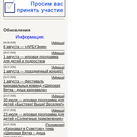
Обновления
Информация:
[
Афиша
]
[04.08.2026]
6 августа — «АРБУЗник»
[
Афиша
]
[29.07.2026]
1 августа — игровая программа
для детей и подростков
[
Афиша
]
[28.07.2026]
1 августа — праздничный концерт
[
Афиша
]
[22.07.2026]
1 августа — фестиваль
карнавальных команд «Широкая
Вятка - душа карнавала»
[
Афиша
]
[22.07.2026]
30 июля — игровая программа для
детей «Быстрее! Выше! Веселее!»
[
Афиша
]
[22.07.2026]
23 июля — игровая программа для
детей «Солнечные приключения»
[
Положения
]
[03.07.2026]
«Карнавал в Советске» тема
«Широкая Вятка – душа