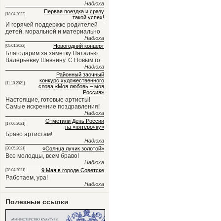
Надюха
Первая поездка и сразу
[18.04.2022]
такой успех!
И горячей поддержке родителей
детей, моральной и материально
Надюха
Новогодний концерт
[05.01.2022]
Благодарим за заметку Наталью
Валерьевну Шевнину. С Новым го
Надюха
Районный заочный
конкурс художественного
[11.10.2021]
слова «Моя любовь – моя
Россия»
Настоящие, готовые артисты!
Самые искренние поздравления!
Надюха
Отметили День России
[17.06.2021]
на «пятёрочку»
Браво артистам!
Надюха
«Солнца лучик золотой»
[30.05.2021]
Все молодцы, всем браво!
Надюха
9 Мая в городе Советске
[28.04.2021]
Работаем, ура!
Надюха
Полезные ссылки