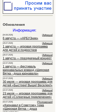
Обновления
Информация:
[
Афиша
]
[04.08.2026]
6 августа — «АРБУЗник»
[
Афиша
]
[29.07.2026]
1 августа — игровая программа
для детей и подростков
[
Афиша
]
[28.07.2026]
1 августа — праздничный концерт
[
Афиша
]
[22.07.2026]
1 августа — фестиваль
карнавальных команд «Широкая
Вятка - душа карнавала»
[
Афиша
]
[22.07.2026]
30 июля — игровая программа для
детей «Быстрее! Выше! Веселее!»
[
Афиша
]
[22.07.2026]
23 июля — игровая программа для
детей «Солнечные приключения»
[
Положения
]
[03.07.2026]
«Карнавал в Советске» тема
«Широкая Вятка – душа