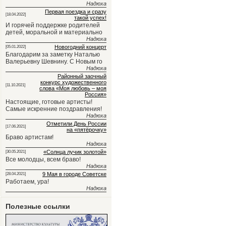
Надюха
Первая поездка и сразу
[18.04.2022]
такой успех!
И горячей поддержке родителей
детей, моральной и материально
Надюха
Новогодний концерт
[05.01.2022]
Благодарим за заметку Наталью
Валерьевну Шевнину. С Новым го
Надюха
Районный заочный
конкурс художественного
[11.10.2021]
слова «Моя любовь – моя
Россия»
Настоящие, готовые артисты!
Самые искренние поздравления!
Надюха
Отметили День России
[17.06.2021]
на «пятёрочку»
Браво артистам!
Надюха
«Солнца лучик золотой»
[30.05.2021]
Все молодцы, всем браво!
Надюха
9 Мая в городе Советске
[28.04.2021]
Работаем, ура!
Надюха
Полезные ссылки