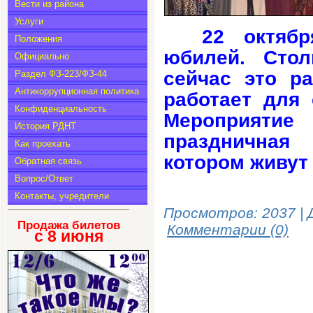
Вести из района
Услуги
22 октяб
Положения
юбилей. Сто
Официально
сейчас это р
Раздел ФЗ-223/ФЗ-44
Антикоррупционная политика
работает для 
Конфиденциальность
Мероприят
История РДНТ
праздничная
Как проехать
котором живут 
Обратная связь
Вопрос/Ответ
Контакты, учредители
Просмотров: 2037 | 
Продажа билетов
Комментарии (0)
с 8
июня