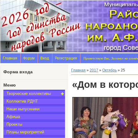
Главная
Форум
Вход
Регистрация
Приветствую Вас,
Заглянул на огонё
Главная
»
2017
»
Октябрь
»
25
Форма входа
«Дом в котор
Меню
Творческие коллективы
Коллектив РДНТ
Наши выпускники
Афиша
Проекты
Планы мероприятий