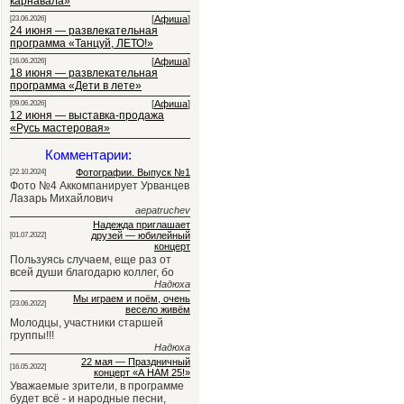
карнавала»
[
Афиша
]
[23.06.2026]
24 июня — развлекательная
программа «Танцуй, ЛЕТО!»
[
Афиша
]
[16.06.2026]
18 июня — развлекательная
программа «Дети в лете»
[
Афиша
]
[09.06.2026]
12 июня — выставка-продажа
«Русь мастеровая»
Комментарии:
Фотографии. Выпуск №1
[22.10.2024]
Фото №4 Аккомпанирует Урванцев
Лазарь Михайлович
aepatruchev
Надежда приглашает
друзей — юбилейный
[01.07.2022]
концерт
Пользуясь случаем, еще раз от
всей души благодарю коллег, бо
Надюха
Мы играем и поём, очень
[23.06.2022]
весело живём
Молодцы, участники старшей
группы!!!
Надюха
22 мая — Праздничный
[16.05.2022]
концерт «А НАМ 25!»
Уважаемые зрители, в программе
будет всё - и народные песни,