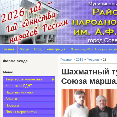
Главная
Форум
Вход
Регистрация
Приветствую Вас,
Заглянул на огонё
Главная
»
2019
»
Февраль
»
18
Форма входа
Шахматный ту
Меню
Союза маршал
Творческие коллективы
Коллектив РДНТ
Наши выпускники
Афиша
Проекты
Планы мероприятий