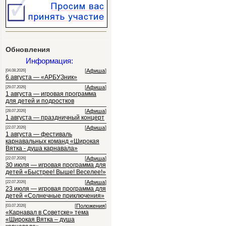
Обновления
Информация:
[
Афиша
]
[04.08.2026]
6 августа — «АРБУЗник»
[
Афиша
]
[29.07.2026]
1 августа — игровая программа
для детей и подростков
[
Афиша
]
[28.07.2026]
1 августа — праздничный концерт
[
Афиша
]
[22.07.2026]
1 августа — фестиваль
карнавальных команд «Широкая
Вятка - душа карнавала»
[
Афиша
]
[22.07.2026]
30 июля — игровая программа для
детей «Быстрее! Выше! Веселее!»
[
Афиша
]
[22.07.2026]
23 июля — игровая программа для
детей «Солнечные приключения»
[
Положения
]
[03.07.2026]
«Карнавал в Советске» тема
«Широкая Вятка – душа