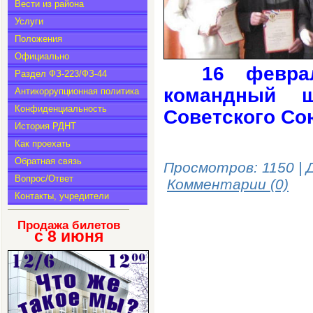
Вести из района
Услуги
Положения
Официально
16 февр
Раздел ФЗ-223/ФЗ-44
командный ш
Антикоррупционная политика
Конфиденциальность
Советского Со
История РДНТ
Как проехать
Обратная связь
Просмотров: 1150 | 
Вопрос/Ответ
Комментарии (0)
Контакты, учредители
Продажа билетов
с 8
июня