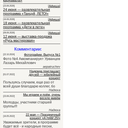
карнавала»
[
Афиша
]
[23.06.2026]
24 июня — развлекательная
программа «Танцуй, ЛЕТО!»
[
Афиша
]
[16.06.2026]
18 июня — развлекательная
программа «Дети в лете»
[
Афиша
]
[09.06.2026]
12 июня — выставка-продажа
«Русь мастеровая»
Комментарии:
Фотографии. Выпуск №1
[22.10.2024]
Фото №4 Аккомпанирует Урванцев
Лазарь Михайлович
aepatruchev
Надежда приглашает
друзей — юбилейный
[01.07.2022]
концерт
Пользуясь случаем, еще раз от
всей души благодарю коллег, бо
Надюха
Мы играем и поём, очень
[23.06.2022]
весело живём
Молодцы, участники старшей
группы!!!
Надюха
22 мая — Праздничный
[16.05.2022]
концерт «А НАМ 25!»
Уважаемые зрители, в программе
будет всё - и народные песни,