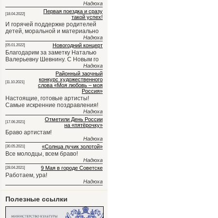
Надюха
Первая поездка и сразу
[18.04.2022]
такой успех!
И горячей поддержке родителей
детей, моральной и материально
Надюха
Новогодний концерт
[05.01.2022]
Благодарим за заметку Наталью
Валерьевну Шевнину. С Новым го
Надюха
Районный заочный
конкурс художественного
[11.10.2021]
слова «Моя любовь – моя
Россия»
Настоящие, готовые артисты!
Самые искренние поздравления!
Надюха
Отметили День России
[17.06.2021]
на «пятёрочку»
Браво артистам!
Надюха
«Солнца лучик золотой»
[30.05.2021]
Все молодцы, всем браво!
Надюха
9 Мая в городе Советске
[28.04.2021]
Работаем, ура!
Надюха
Полезные ссылки