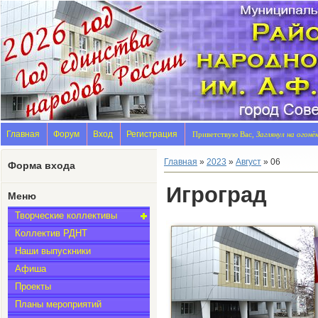
Главная
Форум
Вход
Регистрация
Приветствую Вас,
Заглянул на огонё
Главная
»
2023
»
Август
»
06
Форма входа
Игроград
Меню
Творческие коллективы
Коллектив РДНТ
Наши выпускники
Афиша
Проекты
Планы мероприятий