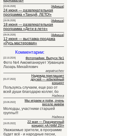
карнавала»
[
Афиша
]
[23.06.2026]
24 июня — развлекательная
программа «Танцуй, ЛЕТО!»
[
Афиша
]
[16.06.2026]
18 июня — развлекательная
программа «Дети в лете»
[
Афиша
]
[09.06.2026]
12 июня — выставка-продажа
«Русь мастеровая»
Комментарии:
Фотографии. Выпуск №1
[22.10.2024]
Фото №4 Аккомпанирует Урванцев
Лазарь Михайлович
aepatruchev
Надежда приглашает
друзей — юбилейный
[01.07.2022]
концерт
Пользуясь случаем, еще раз от
всей души благодарю коллег, бо
Надюха
Мы играем и поём, очень
[23.06.2022]
весело живём
Молодцы, участники старшей
группы!!!
Надюха
22 мая — Праздничный
[16.05.2022]
концерт «А НАМ 25!»
Уважаемые зрители, в программе
будет всё - и народные песни,