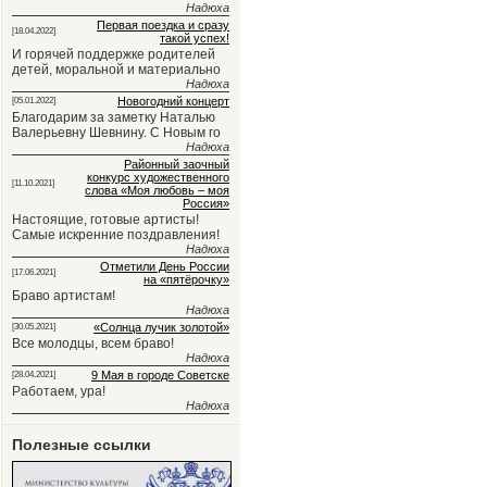
Надюха
Первая поездка и сразу
[18.04.2022]
такой успех!
И горячей поддержке родителей
детей, моральной и материально
Надюха
Новогодний концерт
[05.01.2022]
Благодарим за заметку Наталью
Валерьевну Шевнину. С Новым го
Надюха
Районный заочный
конкурс художественного
[11.10.2021]
слова «Моя любовь – моя
Россия»
Настоящие, готовые артисты!
Самые искренние поздравления!
Надюха
Отметили День России
[17.06.2021]
на «пятёрочку»
Браво артистам!
Надюха
«Солнца лучик золотой»
[30.05.2021]
Все молодцы, всем браво!
Надюха
9 Мая в городе Советске
[28.04.2021]
Работаем, ура!
Надюха
Полезные ссылки