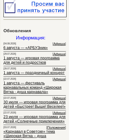
Обновления
Информация:
[
Афиша
]
[04.08.2026]
6 августа — «АРБУЗник»
[
Афиша
]
[29.07.2026]
1 августа — игровая программа
для детей и подростков
[
Афиша
]
[28.07.2026]
1 августа — праздничный концерт
[
Афиша
]
[22.07.2026]
1 августа — фестиваль
карнавальных команд «Широкая
Вятка - душа карнавала»
[
Афиша
]
[22.07.2026]
30 июля — игровая программа для
детей «Быстрее! Выше! Веселее!»
[
Афиша
]
[22.07.2026]
23 июля — игровая программа для
детей «Солнечные приключения»
[
Положения
]
[03.07.2026]
«Карнавал в Советске» тема
«Широкая Вятка – душа