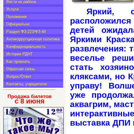
Вести из района
Яркий, с
Услуги
Положения
расположился
Официально
детей ожидал
Раздел ФЗ-223/ФЗ-44
Яркими Краска
Антикоррупционная политика
развлечения: 
Конфиденциальность
История РДНТ
веселье реши
Как проехать
стать хозяин
Обратная связь
кляксами, но 
Вопрос/Ответ
управу! Волш
Контакты, учредители
уже продолжа
Продажа билетов
с 8
июня
аквагрим, мас
интерактивн
выставка ДПИ 