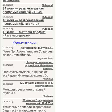
карнавала»
[
Афиша
]
[23.06.2026]
24 июня — развлекательная
программа «Танцуй, ЛЕТО!»
[
Афиша
]
[16.06.2026]
18 июня — развлекательная
программа «Дети в лете»
[
Афиша
]
[09.06.2026]
12 июня — выставка-продажа
«Русь мастеровая»
Комментарии:
Фотографии. Выпуск №1
[22.10.2024]
Фото №4 Аккомпанирует Урванцев
Лазарь Михайлович
aepatruchev
Надежда приглашает
друзей — юбилейный
[01.07.2022]
концерт
Пользуясь случаем, еще раз от
всей души благодарю коллег, бо
Надюха
Мы играем и поём, очень
[23.06.2022]
весело живём
Молодцы, участники старшей
группы!!!
Надюха
22 мая — Праздничный
[16.05.2022]
концерт «А НАМ 25!»
Уважаемые зрители, в программе
будет всё - и народные песни,